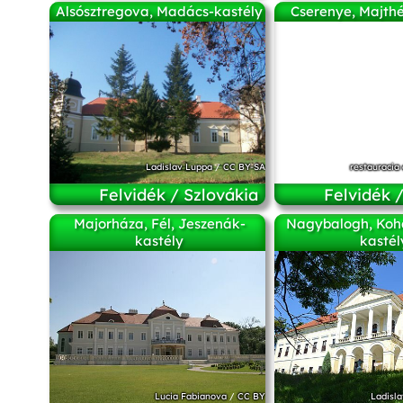
Alsósztregova, Madács-kastély
Cserenye, Majthé
Ladislav Luppa
/
CC BY-SA
restauracia 
Felvidék / Szlovákia
Felvidék 
Majorháza, Fél, Jeszenák-
Nagybalogh, Koh
kastély
kastél
Lucia Fabianova
/
CC BY
Ladisl