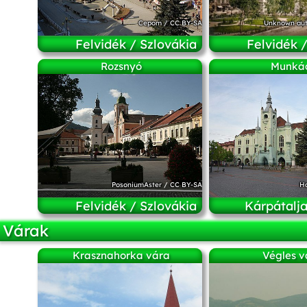
Cepom
/
CC BY-SA
Unknown aut
Felvidék / Szlovákia
Felvidék 
Rozsnyó
Munká
PosoniumAster
/
CC BY-SA
H
Felvidék / Szlovákia
Kárpátalja
Várak
Krasznahorka vára
Végles v