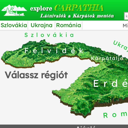
CARPATHIA
explore
Látnivalók a Kárpátok mentén
Szlovákia
Ukrajna
Románia
Mi
Szlovákia
Ukra
Felvidék
Kárpátalja
Válassz régiót
Erd
Ro