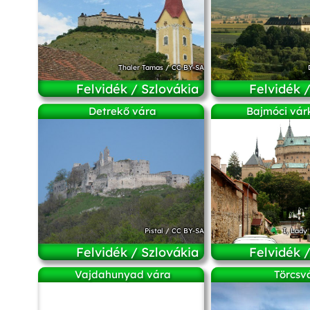
Thaler Tamas
/
CC BY-SA
Felvidék / Szlovákia
Felvidék 
Detrekő vára
Bajmóci vár
Pistal
/
CC BY-SA
I, Lady
Felvidék / Szlovákia
Felvidék 
Vajdahunyad vára
Törcsv