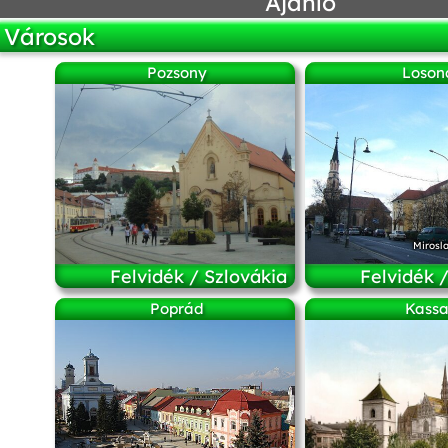
Ajánló
Városok
Pozsony
Loson
Mirosl
Felvidék / Szlovákia
Felvidék 
Poprád
Kass