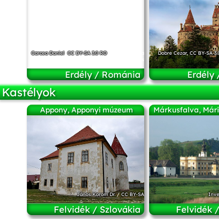
Carcea Daniel
,
CC BY-SA 3.0 RO
, via Wikimedia
Dobre Cezar
,
CC BY-SA 3.
Commons
Erdély / Románia
Erdély
Kastélyok
Appony, Apponyi múzeum
Márkusfalva, Mári
János Korom Dr.
/
CC BY-SA
Inve
Felvidék / Szlovákia
Felvidék 