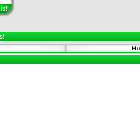
is!
s!
Mu