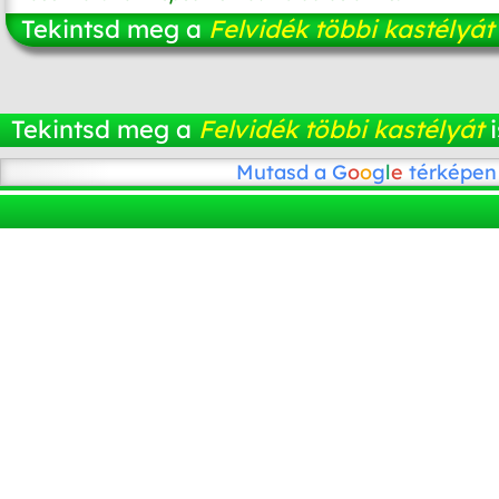
Tekintsd meg a
Felvidék többi kastélyát
Tekintsd meg a
Felvidék többi kastélyát
i
Mutasd a
G
o
o
g
l
e
térképen