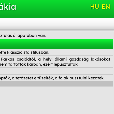
ákia
HU
EN
usztulás állapotában van.
tte klasszicista stílusban.
 Farkas családtól, a helyi állami gazdaság lakásokat
nem tartottak karban, ezért lepusztultak.
pták, a tetőzetet eltüzelték, a falak pusztulni kezdtek.