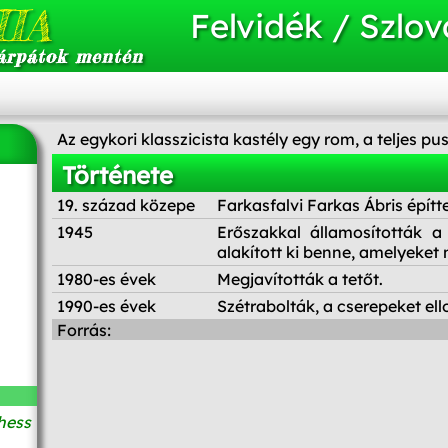
IA
Felvidék / Szlov
árpátok mentén
Az egykori klasszicista kastély egy rom, a teljes p
Története
19. század közepe
Farkasfalvi Farkas Ábris építte
1945
Erőszakkal államosították a
alakított ki benne, amelyeket 
1980-es évek
Megjavították a tetőt.
1990-es évek
Szétrabolták, a cserepeket ello
Forrás:
hess