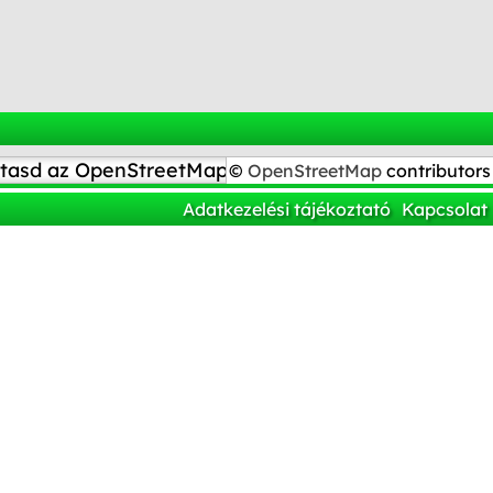
tasd az OpenStreetMap-en
©
OpenStreetMap
contributors
Adatkezelési tájékoztató
Kapcsolat