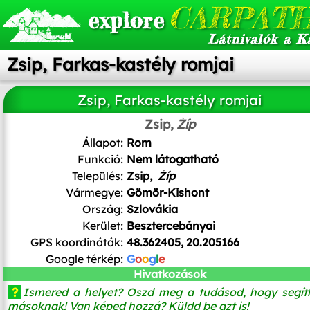
CARPATH
explore
Látnivalók a K
Zsip, Farkas-kastély romjai
Zsip, Farkas-kastély romjai
Zsip,
Žíp
Állapot:
Rom
Funkció:
Nem látogatható
Település:
Zsip,
Žíp
Vármegye:
Gömör-Kishont
Ország:
Szlovákia
Kerület:
Besztercebányai
GPS koordináták:
48.362405, 20.205166
Google térkép:
G
o
o
g
l
e
Hivatkozások
?
Ismered a helyet? Oszd meg a tudásod, hogy segít
másoknak! Van képed hozzá? Küldd be azt is!