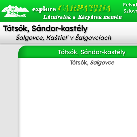
Felvid
CARPATHIA
explore
Szlov
Látnivalók a Kárpátok mentén
Tótsók, Sándor-kastély
Šalgovce, Kaštieľ v Šalgovciach
Tótsók, Sándor-kastély
Tótsók,
Šalgovce