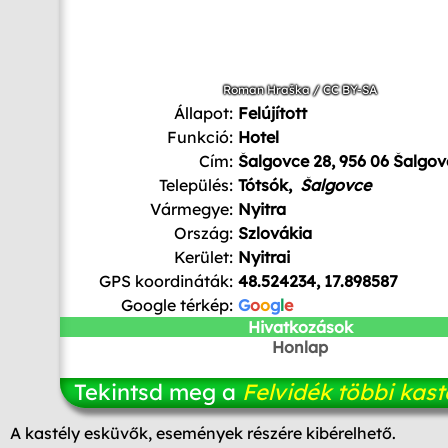
Roman Hraška
/
CC BY-SA
Állapot:
Felújított
Funkció:
Hotel
Cím:
Šalgovce 28, 956 06 Šalgov
Település:
Tótsók,
Šalgovce
Vármegye:
Nyitra
Ország:
Szlovákia
Kerület:
Nyitrai
GPS koordináták:
48.524234, 17.898587
Google térkép:
G
o
o
g
l
e
Hivatkozások
Honlap
Tekintsd meg a
Felvidék többi kast
A kastély esküvők, események részére kibérelhető.