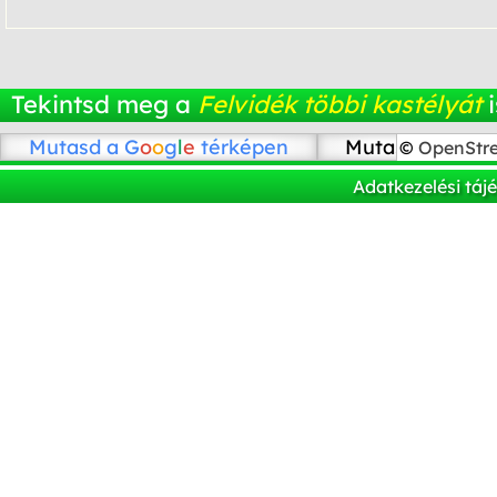
Tekintsd meg a
Felvidék többi kastélyát
i
Mutasd a
G
o
o
g
l
e
térképen
Mutasd az Ope
©
OpenStr
Adatkezelési táj