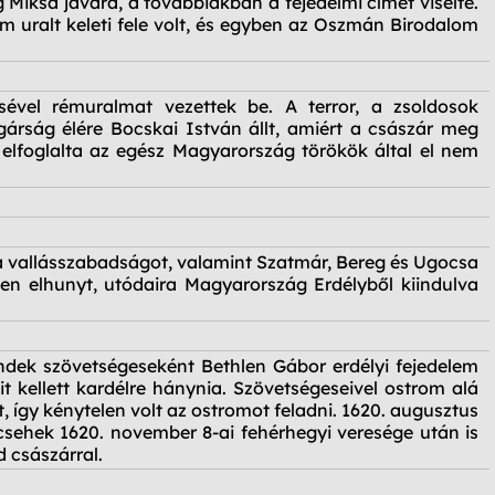
Miksa javára, a továbbiakban a fejedelmi címet viselte.
m uralt keleti fele volt, és egyben az Oszmán Birodalom
ével rémuralmat vezettek be. A terror, a zsoldosok
árság élére Bocskai István állt, amiért a császár meg
 elfoglalta az egész Magyarország törökök által el nem
 a vallásszabadságot, valamint Szatmár, Bereg és Ugocsa
n elhunyt, utódaira Magyarország Erdélyből kiindulva
ndek szövetségeseként Bethlen Gábor erdélyi fejedelem
 kellett kardélre hánynia. Szövetségeseivel ostrom alá
így kénytelen volt az ostromot feladni. 1620. augusztus
csehek 1620. november 8-ai fehérhegyi veresége után is
 császárral.