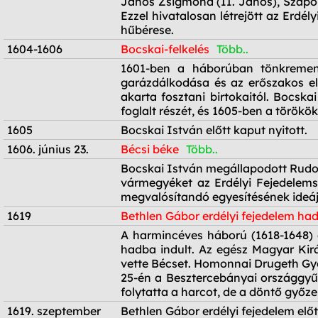
1570
János Zsigmond (II. János), Szapoly
Ezzel hivatalosan létrejött az Erdé
hűbérese.
1604-1606
Bocskai-felkelés
Több..
1604-1606
1601-ben a háborúban tönkrement
garázdálkodása és az erőszakos el
akarta fosztani birtokaitól. Bocsk
foglalt részét, és 1605-ben a török
1605
Bocskai István előtt kaput nyitott.
1606. június 23.
Bécsi béke
Több..
1606. június 23.
Bocskai István megállapodott Rudolf
vármegyéket az Erdélyi Fejedelems
megvalósítandó egyesítésének ideáj
1619
Bethlen Gábor erdélyi fejedelem h
1619
A harmincéves háború (1618-1648) 
hadba indult. Az egész Magyar Kirá
vette Bécset. Homonnai Drugeth Gyö
25-én a Besztercebányai országgyűl
folytatta a harcot, de a döntő győz
1619. szeptember
Bethlen Gábor erdélyi fejedelem elő