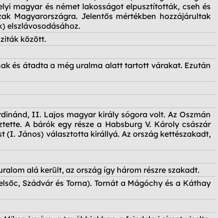
elyi magyar és német lakosságot elpusztították, cseh és
zak Magyarországra. Jelentős mértékben hozzájárultak
) elszlávosodásához.
ziták között.
ak és átadta a még uralma alatt tartott várakat. Ezután
Ferdinánd, II. Lajos magyar király sógora volt. Az Oszmán
ztette. A bárók egy része a Habsburg V. Károly császár
I. János) választotta királlyá. Az ország kettészakadt,
ralom alá került, az ország így három részre szakadt.
elsőc, Szádvár és Torna). Tornát a Mágóchy és a Káthay