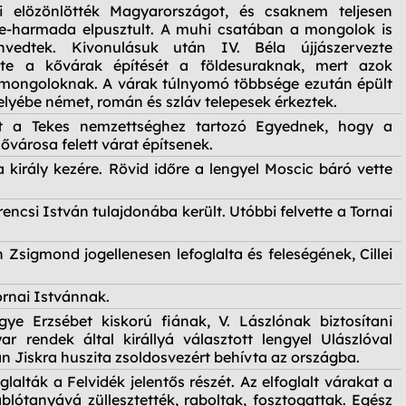
 elözönlötték Magyarországot, és csaknem teljesen
ele-harmada elpusztult. A muhi csatában a mongolok is
envedtek. Kivonulásuk után IV. Béla újjászervezte
zte a kővárak építését a földesuraknak, mert azok
 a mongoloknak. A várak túlnyomó többsége ezután épült
elyébe német, román és szláv telepesek érkeztek.
t a Tekes nemzettséghez tartozó Egyednek, hogy a
városa felett várat építsenek.
 a király kezére. Rövid időre a lengyel Moscic báró vette
encsi István tulajdonába került. Utóbbi felvette a Tornai
n Zsigmond jogellenesen lefoglalta és feleségének, Cillei
ornai Istvánnak.
gye Erzsébet kiskorú fiának, V. Lászlónak biztosítani
 rendek által királlyá választott lengyel Ulászlóval
 Jiskra huszita zsoldosvezért behívta az országba.
oglalták a Felvidék jelentős részét. Az elfoglalt várakat a
blótanyává züllesztették, raboltak, fosztogattak. Egész