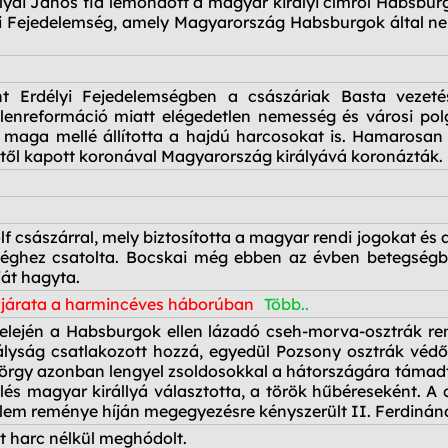
ai János fia lemondott a magyar királyi címről Habsburg 
lyi Fejedelemség, amely Magyarország Habsburgok által ne
 Erdélyi Fejedelemségben a császáriak Basta vezetés
lenreformáció miatt elégedetlen nemesség és városi polg
ai maga mellé állította a hajdú harcosokat is. Hamarosan
öktől kapott koronával Magyarország királyává koronázták.
 császárral, mely biztosította a magyar rendi jogokat és
éghez csatolta. Bocskai még ebben az évben betegségbe
át hagyta.
adjárata a harmincéves háborúban
Több..
elején a Habsburgok ellen lázadó cseh-morva-osztrák re
lyság csatlakozott hozzá, egyedül Pozsony osztrák védőit
rgy azonban lengyel zsoldosokkal a hátországára támadt, 
és magyar királlyá választotta, a török hűbéreseként. A 
elem reménye híján megegyezésre kényszerült II. Ferdinánd
tt harc nélkül meghódolt.