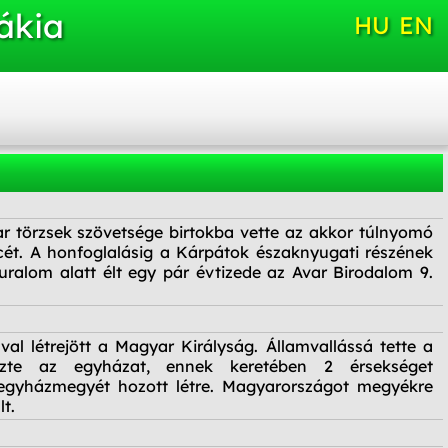
ákia
HU
EN
r törzsek szövetsége birtokba vette az akkor túlnyomó
cét. A honfoglalásig a Kárpátok északnyugati részének
ralom alatt élt egy pár évtizede az Avar Birodalom 9.
val létrejött a Magyar Királyság. Államvallássá tette a
vezte az egyházat, ennek keretében 2 érsekséget
 egyházmegyét hozott létre. Magyarországot megyékre
lt.