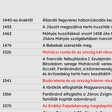
1440-es évektől
Állandó fegyveres háborúskodás kezd
1453
A Jászót megszállva tartó husziták 
1462
Mátyás huszitákkal vívott 1458 óta
Jiskra Mátyás szolgálatában harcolt
1476
A Bebekek szerezték meg.
1526
Mohácsi csata és az ország két rés
1526
A franciák felbujtására I Szulejmán
Birodalom serege Mohácsnál vereség
öccsét, Ferdinándot, a köznemesség 
és évtizedekig tartó harc kezdődött
1541
Buda eleste és az ország három rés
1541
A törökök elfoglalták Magyarország 
1566
Ferdinánd elfoglalta a János Zsigm
famíliák kapták adományul.
1570
Az Erdélyi Fejedelemség megalapít