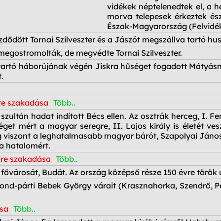
vidékek néptelenedtek el, a h
morva telepesek érkeztek és
Észak-Magyarország (Felvidék
ődött Tornai Szilveszter és a Jászót megszállva tartó hus
megostromolták, de megvédte Tornai Szilveszter.
 tartó háborújának végén Jiskra hűséget fogadott Mátyásn
.
zre szakadása
Több..
 szultán hadat indított Bécs ellen. Az osztrák herceg, I. 
et mért a magyar seregre, II. Lajos király is életét ves
viszont a leghatalmasabb magyar bárót, Szapolyai Jánost (
 a hatalomért.
zre szakadása
Több..
fővárosát, Budát. Az ország középső része 150 évre török u
ond-párti Bebek György várait (Krasznahorka, Szendrő, P
ása
Több..