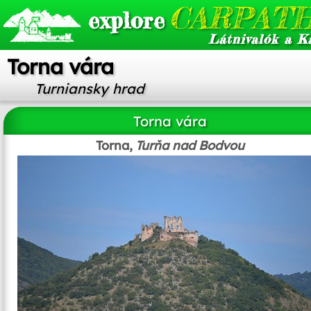
CARPATH
explore
Látnivalók a K
Torna vára
Turniansky hrad
Torna vára
Torna,
Turňa nad Bodvou