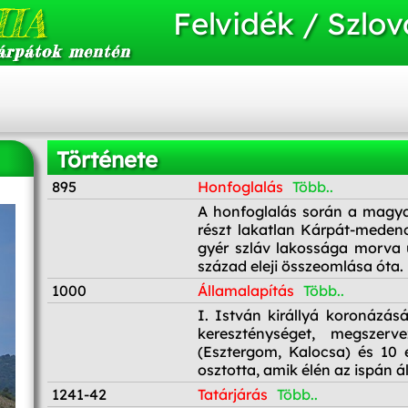
IA
Felvidék / Szlov
árpátok mentén
Története
895
Honfoglalás
Több..
895
A honfoglalás során a magya
részt lakatlan Kárpát-meden
gyér szláv lakossága morva u
század eleji összeomlása óta.
1000
Államalapítás
Több..
1000
I. István királlyá koronázásá
kereszténységet, megszer
(Esztergom, Kalocsa) és 10
osztotta, amik élén az ispán ál
1241-42
Tatárjárás
Több..