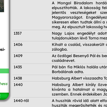
1241-42
A Mongol Birodalom hordái
elpusztították. A lakosság f
jelentős veszteségeket sz
Magyarországot. Engedélye
sikeresen ellen tudtak állni
meg. Az elpusztult lakosság h
1357
Nagy Lajos engedélyt adot
tulajdonukban lévő Torna mező
1406
Kihalt a család, visszakerült
zálogba.
si-
1409
Az özdögei Besenyő Pál és ber
családnevet.
1435
Pál bán fia Miklós halála utá
Borbálának adta.
1438
Habsburg Albert visszaadta T
hess
1440
Habsburg Albert király özve
kívánta a hatalmat a magyar
szemben. Ennek érdekében Jan
!
1440-től
A husziták rövid idő alatt elf
husziták megerősítették és ra