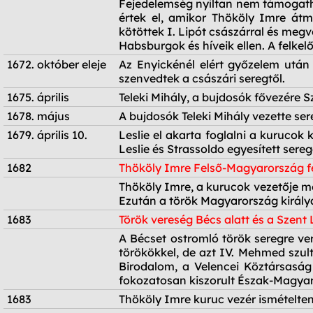
Fejedelemség nyíltan nem támogatha
értek el, amikor Thököly Imre átm
kötöttek I. Lipót császárral és meg
Habsburgok és híveik ellen. A felke
1672. október eleje
Az Enyickénél elért győzelem után
szenvedtek a császári seregtől.
1675. április
Teleki Mihály, a bujdosók fővezére S
1678. május
A bujdosók Teleki Mihály vezette se
1679. április 10.
Leslie el akarta foglalni a kurucok
Leslie és Strassoldo egyesített sere
1682
Thököly Imre Felső-Magyarország f
1682
Thököly Imre, a kurucok vezetője me
Ezután a török Magyarország királyá
1683
Török vereség Bécs alatt és a Szent
1683
A Bécset ostromló török seregre ver
törökökkel, de azt IV. Mehmed szult
Birodalom, a Velencei Köztársaság
fokozatosan kiszorult Észak-Magyar
1683
Thököly Imre kuruc vezér ismételten 