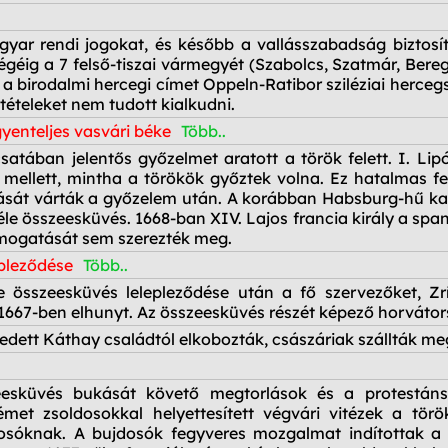
gyar rendi jogokat, és később a vallásszabadság biztosít
géig a 7 felső-tiszai vármegyét (Szabolcs, Szatmár, Bereg
a birodalmi hercegi címet Oppeln-Ratibor sziléziai herceg
tételeket nem tudott kialkudni.
yenteljes vasvári béke
Több..
satában jelentős győzelmet aratott a török felett. I. Li
ek mellett, mintha a törökök győztek volna. Ez hatalmas
tását várták a győzelem után. A korábban Habsburg-hű kat
éle összeesküvés. 1668-ban XIV. Lajos francia király a spa
mogatását sem szerezték meg.
epleződése
Több..
e összeesküvés lelepleződése után a fő szervezőket, Z
667-ben elhunyt. Az összeesküvés részét képező horvátors
dett Káthay családtól elkobozták, császáriak szállták me
zeesküvés bukását követő megtorlások és a protestán
met zsoldosokkal helyettesített végvári vitézek a törö
sóknak. A bujdosók fegyveres mozgalmat indítottak a Ha