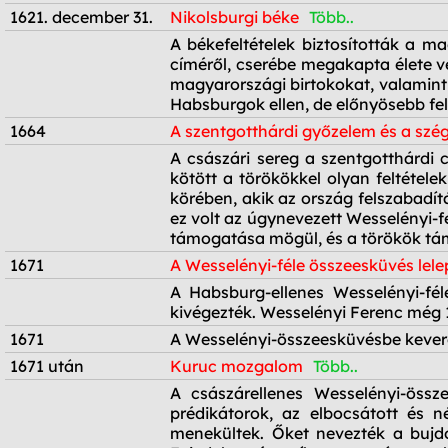
1621. december 31.
Nikolsburgi béke
Több..
1621. december 31.
A békefeltételek biztosították a ma
címéről, cserébe megakapta élete vé
magyarországi birtokokat, valamint 
Habsburgok ellen, de előnyösebb fel
1664
A szentgotthárdi győzelem és a szég
1664
A császári sereg a szentgotthárdi c
kötött a törökökkel olyan feltétel
körében, akik az ország felszabadí
ez volt az úgynevezett Wesselényi-f
támogatása mögül, és a törökök tá
1671
A Wesselényi-féle összeesküvés lel
1671
A Habsburg-ellenes Wesselényi-fél
kivégezték. Wesselényi Ferenc még 1
1671
A Wesselényi-összeesküvésbe kevere
1671 után
Kuruc mozgalom
Több..
1671 után
A császárellenes Wesselényi-öss
prédikátorok, az elbocsátott és né
menekültek. Őket nevezték a bujdo