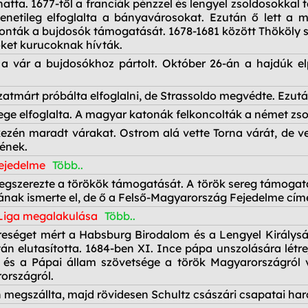
tta. 1677-től a franciák pénzzel és lengyel zsoldosokk
enetileg elfoglalta a bányavárosokat. Ezután ő lett a 
vonták a bujdosók támogatását. 1678-1681 között Thököly s
lőket kurucoknak hívták.
 a vár a bujdosókhoz pártolt. Október 26-án a hajdúk e
zatmárt próbálta elfoglalni, de Strassoldo megvédte. Ezután
rege elfoglalta. A magyar katonák felkoncolták a német zs
 kezén maradt várakat. Ostrom alá vette Torna várát, de 
gének.
ejedelme
Több..
gszerezte a törökök támogatását. A török sereg támogatásá
nak ismerte el, de ő a Felső-Magyarország Fejedelme címe
 Liga megalakulása
Több..
eséget mért a Habsburg Birodalom és a Lengyel Királyság 
án elutasította. 1684-ben XI. Ince pápa unszolására létre
 és a Pápai állam szövetsége a török Magyarországról v
országról.
megszállta, majd rövidesen Schultz császári csapatai harc 