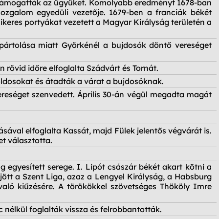
al támogatták az ügyüket. Komolyabb eredményt 1678-ban
mozgalom egyedüli vezetője. 1679-ben a franciák békét
ikeres portyákat vezetett a Magyar Királyság területén a
lpártolása miatt Györkénél a bujdosók döntő vereséget
 rövid időre elfoglalta Szádvárt és Tornát.
oldosokat és átadták a várat a bujdosóknak.
vereséget szenvedett. Április 30-án végül megadta magát
val elfoglalta Kassát, majd Fülek jelentős végvárát is.
t választotta.
egyesített serege. I. Lipót császár békét akart kötni a
jött a Szent Liga, azaz a Lengyel Királyság, a Habsburg
aló kiűzésére. A törökökkel szövetséges Thököly Imre
nélkül foglalták vissza és felrobbantották.