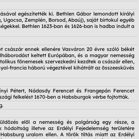
ásával egészítették ki. Bethlen Gábor lemondott királyi
, Ugocsa, Zemplén, Borsod, Abaúj), saját birtokul egyéb
ségekkel. Bethlen 1623-ban és 1626-ban is hadba indult a
pót császár ennek ellenére Vasváron 20 évre szóló békét
 felháborodást keltett Európában, és a magyar nemesség
olikus főnemesek szervezkedni kezdtek a császár ellen,
nyol-francia háború végeztével kihátrált az összeesküvés
rínyi Pétert, Nádasdy Ferencet és Frangepán Ferencet
zági felkelést 1670-ben a Habsburgok vérbe fojtották.
g.
süldözés elől a nemesség és polgárság egy része, a
k hódoltság illetve az Erdélyi Fejedelemség területére
bsburg uralom ellen. A török tiltás miatt az Erdélyi