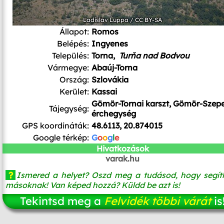
Ladislav Luppa
/
CC BY-SA
Állapot:
Romos
Belépés:
Ingyenes
Település:
Torna,
Turňa nad Bodvou
Vármegye:
Abaúj-Torna
Ország:
Szlovákia
Kerület:
Kassai
Gömör-Tornai karszt, Gömör-Szepe
Tájegység:
érchegység
GPS koordináták:
48.6113, 20.874015
Google térkép:
G
o
o
g
l
e
Hivatkozások
varak.hu
?
Ismered a helyet? Oszd meg a tudásod, hogy segít
másoknak! Van képed hozzá? Küldd be azt is!
Tekintsd meg a
Felvidék többi várát
is