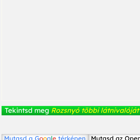
Tekintsd meg
Rozsnyó többi látnivalóját
Mutasd a
G
o
o
g
l
e
térképen
Mutasd az Ope