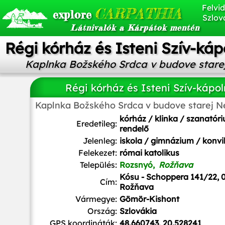
Felvid
CARPATHIA
explore
Szlov
Látnivalók a Kárpátok mentén
Régi kórház és Isteni Szív-ká
Kaplnka Božského Srdca v budove star
Régi kórház és Isteni Szív-kápo
Kaplnka Božského Srdca v budove starej 
Ladislav Luppa
/
CC BY-SA
kórház / klinka / szanatór
Eredetileg:
rendelő
Jelenleg:
iskola / gimnázium / konvi
Felekezet:
római katolikus
Település:
Rozsnyó,
Rožňava
Kósu - Schoppera 141/22, 
Cím:
Rožňava
Vármegye:
Gömör-Kishont
Ország:
Szlovákia
GPS koordináták:
48.660743, 20.528241