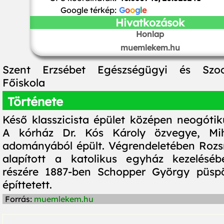
Google térkép:
G
o
o
g
l
e
Hivatkozások
Honlap
muemlekem.hu
Szent Erzsébet Egészségügyi és Szoc
Főiskola
Története
Késő klasszicista épület középen neogótik
A kórház Dr. Kós Károly özvegye, Mih
adományából épült. Végrendeletében Rozs
alapított a katolikus egyház kezelésé
részére 1887-ben Schopper György püspö
építtetett.
Forrás:
muemlekem.hu