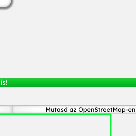
is!
Mutasd az OpenStreetMap-en