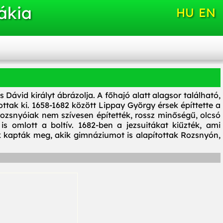
ákia
HU
EN
 Dávid királyt ábrázolja. A főhajó alatt alagsor található,
ottak ki. 1658-1682 között Lippay György érsek építtette a
rozsnyóiak nem szívesen építették, rossz minőségű, olcsó
s omlott a boltív. 1682-ben a jezsuitákat kiűzték, ami
ek kapták meg, akik gimnáziumot is alapítottak Rozsnyón,