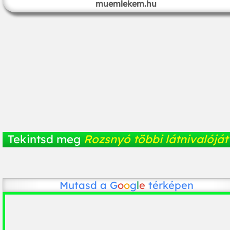
muemlekem.hu
Tekintsd meg
Rozsnyó többi látnivalóját
Mutasd a
G
o
o
g
l
e
térképen