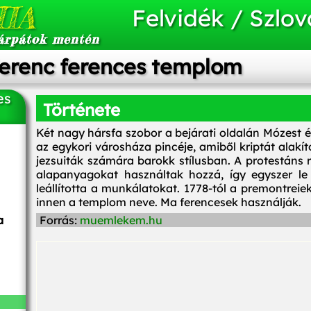
IA
Felvidék / Szlov
árpátok mentén
Ferenc ferences templom
es
Története
Két nagy hársfa szobor a bejárati oldalán Mózest és
az egykori városháza pincéje, amiből kriptát alakít
jezsuiták számára barokk stílusban. A protestáns 
alapanyagokat használtak hozzá, így egyszer le i
leállította a munkálatokat. 1778-tól a premontrei
innen a templom neve. Ma ferencesek használják.
a
Forrás:
muemlekem.hu