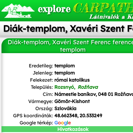
CARPATH
explore
Látnivalók a K
Diák-templom, Xavéri Szent 
Diák-templom, Xavéri Szent Ferenc ferenc
templom
Eredetileg:
templom
Jelenleg:
templom
Felekezet:
római katolikus
Település:
Rozsnyó,
Rožňava
Cím:
Námestie baníkov, 048 01 Rožňav
Vármegye:
Gömör-Kishont
Ország:
Szlovákia
GPS koordináták:
48.662348, 20.533249
Google térkép:
G
o
o
g
l
e
Hivatkozások