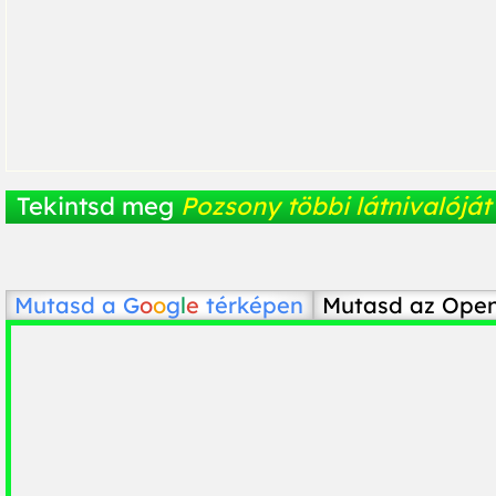
Tekintsd meg
Pozsony többi látnivalóját
Mutasd a
G
o
o
g
l
e
térképen
Mutasd az Ope