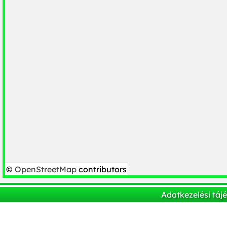
©
OpenStreetMap
contributors
Adatkezelési táj