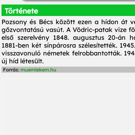
Története
Pozsony és Bécs között ezen a hídon át ve
gőzvontatású vasút. A Vödric-patak vize fölö
első szerelvény 1848. augusztus 20-án ha
1881-ben két sínpárosra szélesítették. 1945.
visszavonuló németek felrobbantották. 194
új híd létesült.
Forrás:
muemlekem.hu