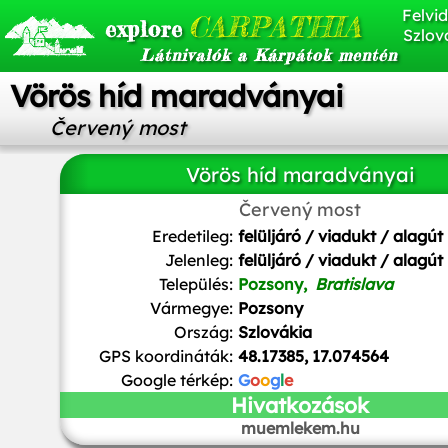
Felvid
CARPATHIA
explore
Szlov
Látnivalók a Kárpátok mentén
Vörös híd maradványai
Červený most
Vörös híd maradványai
Červený most
Eredetileg:
felüljáró / viadukt / alagút
Jelenleg:
felüljáró / viadukt / alagút
Település:
Pozsony,
Bratislava
Vármegye:
Pozsony
Ország:
Szlovákia
GPS koordináták:
48.17385, 17.074564
Google térkép:
G
o
o
g
l
e
Hivatkozások
muemlekem.hu