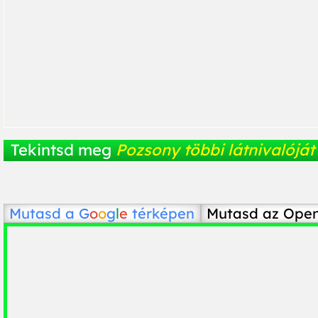
Tekintsd meg
Pozsony többi látnivalóját
Mutasd a
G
o
o
g
l
e
térképen
Mutasd az Ope