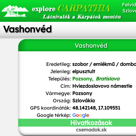
Felvid
CARPATHIA
explore
Szlov
Látnivalók a Kárpátok mentén
Vashonvéd
Vashonvéd
Eredetileg:
szobor / emlékmű / domb
Jelenleg:
elpusztult
Település:
Pozsony,
Bratislava
Cím:
Hviezdoslavovo námestie
Vármegye:
Pozsony
Ország:
Szlovákia
GPS koordináták:
48.142148, 17.109551
Google térkép:
G
o
o
g
l
e
Hivatkozások
csemadok.sk