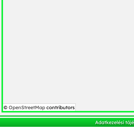
©
OpenStreetMap
contributors
Adatkezelési táj