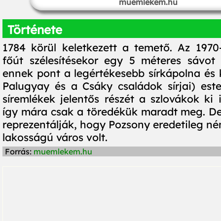
muemlekem.hu
Története
1784 körül keletkezett a temető. Az 197
főút szélesítésekor egy 5 méteres sávot l
ennek pont a legértékesebb sírkápolna és k
Palugyay és a Csáky családok sírjai) este
síremlékek jelentős részét a szlovákok ki i
így mára csak a töredékük maradt meg. De 
reprezentálják, hogy Pozsony eredetileg n
lakosságú város volt.
Forrás:
muemlekem.hu