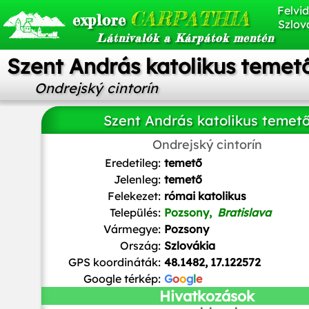
Felvid
CARPATHIA
explore
Szlov
Látnivalók a Kárpátok mentén
Szent András katolikus temet
Ondrejský cintorín
Szent András katolikus temet
Ondrejský cintorín
Karl Gruber
/
CC BY-SA
Eredetileg:
temető
Jelenleg:
temető
Felekezet:
római katolikus
Település:
Pozsony,
Bratislava
Vármegye:
Pozsony
Ország:
Szlovákia
GPS koordináták:
48.1482, 17.122572
Google térkép:
G
o
o
g
l
e
Hivatkozások