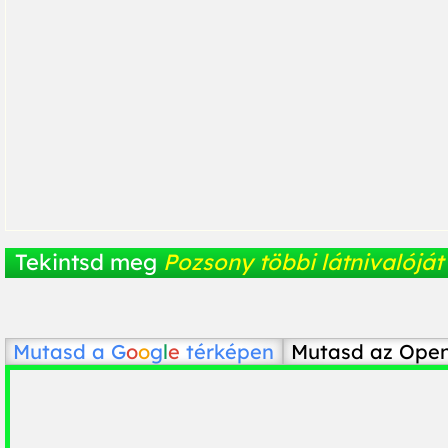
Tekintsd meg
Pozsony többi látnivalóját
Mutasd a
G
o
o
g
l
e
térképen
Mutasd az Ope