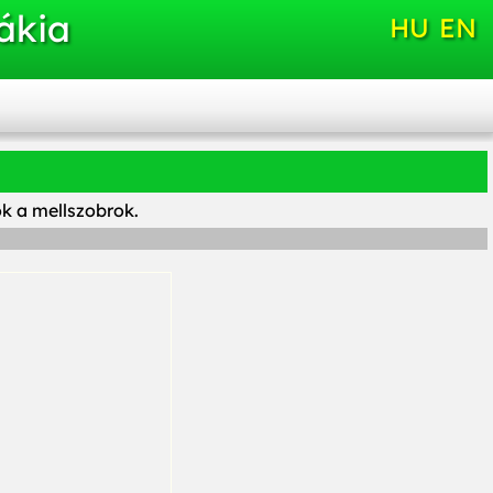
ákia
HU
EN
ók a mellszobrok.