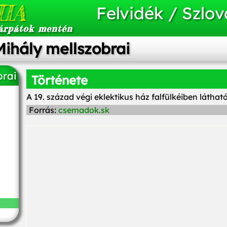
IA
Felvidék / Szlov
árpátok mentén
ihály mellszobrai
brai
Története
A 19. század végi eklektikus ház falfülkéiben láthat
Forrás:
csemadok.sk