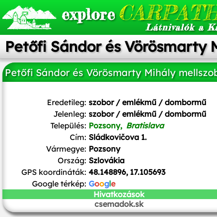
CARPATH
explore
Látnivalók a K
Petőfi Sándor és Vörösmarty M
Petőfi Sándor és Vörösmarty Mihály mellszo
Lure
/
CC BY-SA
Eredetileg:
szobor / emlékmű / dombormű
Jelenleg:
szobor / emlékmű / dombormű
Település:
Pozsony,
Bratislava
Cím:
Sládkovičova 1.
Vármegye:
Pozsony
Ország:
Szlovákia
GPS koordináták:
48.148896, 17.105693
Google térkép:
G
o
o
g
l
e
Hivatkozások
csemadok.sk