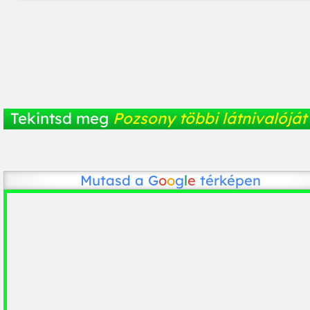
Tekintsd meg
Pozsony többi látnivalóját
Mutasd a
G
o
o
g
l
e
térképen