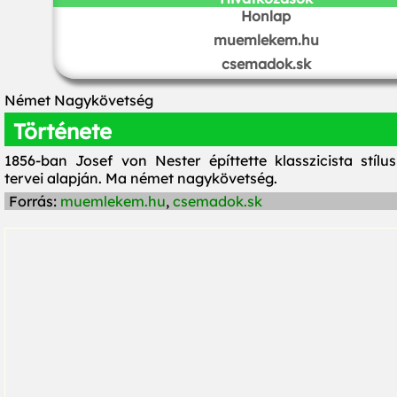
Honlap
muemlekem.hu
csemadok.sk
Német Nagykövetség
Története
1856-ban Josef von Nester építtette klasszicista stílu
tervei alapján. Ma német nagykövetség.
Forrás:
muemlekem.hu
,
csemadok.sk