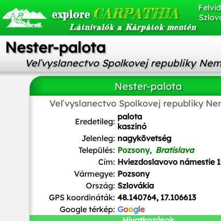
Felvid
CARPATHIA
explore
Szlov
Látnivalók a Kárpátok mentén
Nester-palota
Veľvyslanectvo Spolkovej republiky Ne
Nester-palota
Veľvyslanectvo Spolkovej republiky N
Pymouss
/
CC BY-SA
palota
Eredetileg:
kaszinó
Jelenleg:
nagykövetség
Település:
Pozsony,
Bratislava
Cím:
Hviezdoslavovo námestie 1
Vármegye:
Pozsony
Ország:
Szlovákia
GPS koordináták:
48.140764, 17.106613
Google térkép:
G
o
o
g
l
e
Hivatkozások