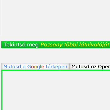
Tekintsd meg
Pozsony többi látnivalóját
Mutasd a
G
o
o
g
l
e
térképen
Mutasd az Ope