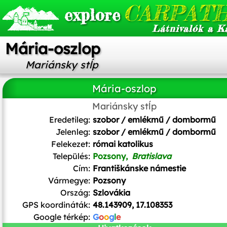
CARPATH
explore
Látnivalók a K
Mária-oszlop
Mariánsky stĺp
Mária-oszlop
Mariánsky stĺp
Lure
/
CC BY-SA
Eredetileg:
szobor / emlékmű / dombormű
Jelenleg:
szobor / emlékmű / dombormű
Felekezet:
római katolikus
Település:
Pozsony,
Bratislava
Cím:
Františkánske námestie
Vármegye:
Pozsony
Ország:
Szlovákia
GPS koordináták:
48.143909, 17.108353
Google térkép:
G
o
o
g
l
e