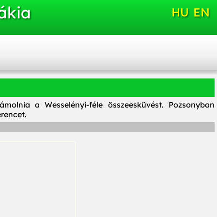
ákia
HU
EN
lszámolnia a Wesselényi-féle összeesküvést. Pozsonyban
rencet.