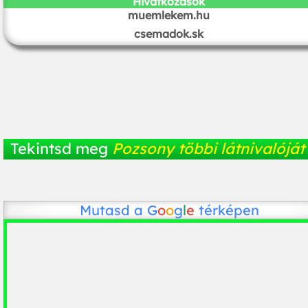
Hivatkozások
muemlekem.hu
csemadok.sk
Tekintsd meg
Pozsony többi látnivalóját
Mutasd a
G
o
o
g
l
e
térképen