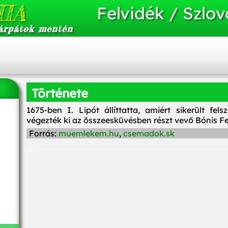
IA
Felvidék / Szlov
árpátok mentén
Története
1675-ben I. Lipót állíttatta, amiért sikerült fe
végezték ki az összeesküvésben részt vevő Bónis Fe
Forrás:
muemlekem.hu
,
csemadok.sk