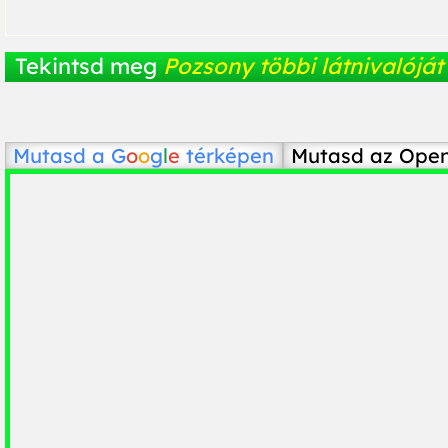
Tekintsd meg
Pozsony többi látnivalóját
Mutasd a
G
o
o
g
l
e
térképen
Mutasd az Ope