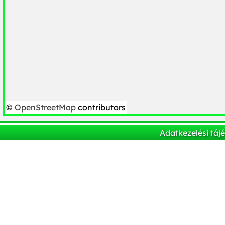
©
OpenStreetMap
contributors
Adatkezelési táj