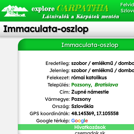
Felvid
CARPATHIA
explore
Szlov
Látnivalók a Kárpátok mentén
Immaculata-oszlop
Immaculata-oszlop
Pedro J Pacheco
/
CC BY-SA
Eredetileg:
szobor / emlékmű / domb
Jelenleg:
szobor / emlékmű / domb
Felekezet:
római katolikus
Település:
Pozsony,
Bratislava
Cím:
Župné námestie
Vármegye:
Pozsony
Ország:
Szlovákia
GPS koordináták:
48.145369, 17.105558
Google térkép:
G
o
o
g
l
e
Hivatkozások
csemadok.sk