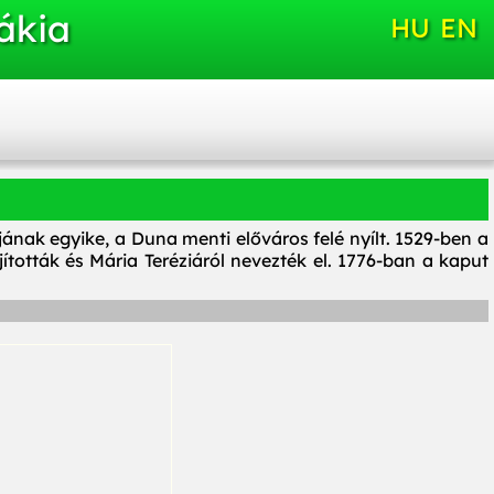
ákia
HU
EN
nak egyike, a Duna menti előváros felé nyílt. 1529-ben a
jították és Mária Teréziáról nevezték el. 1776-ban a kaput