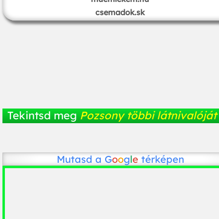
csemadok.sk
Tekintsd meg
Pozsony többi látnivalóját
Mutasd a
G
o
o
g
l
e
térképen