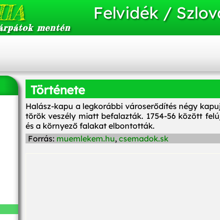
IA
Felvidék / Szlov
árpátok mentén
Története
Halász-kapu a legkorábbi városerődítés négy kapujá
török veszély miatt befalazták. 1754-56 között felú
és a környező falakat elbontották.
Forrás:
muemlekem.hu
,
csemadok.sk