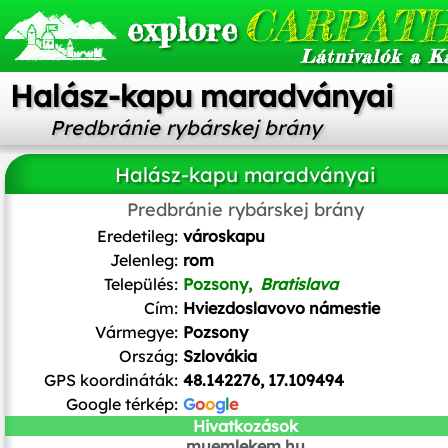
CARPATH
explore
Látnivalók a K
Halász-kapu maradványai
Predbránie rybárskej brány
Halász-kapu maradványai
Predbránie rybárskej brány
Eredetileg:
városkapu
Jelenleg:
rom
Település:
Pozsony,
Bratislava
Cím:
Hviezdoslavovo námestie
Vármegye:
Pozsony
Ország:
Szlovákia
GPS koordináták:
48.142276, 17.109494
Google térkép:
G
o
o
g
l
e
Hivatkozások
muemlekem.hu