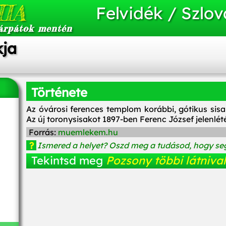
IA
Felvidék / Szlov
árpátok mentén
kja
Története
Az óvárosi ferences templom korábbi, gótikus sisa
Az új toronysisakot 1897-ben Ferenc József jelenlét
Forrás:
muemlekem.hu
?
Ismered a helyet? Oszd meg a tudásod, hogy seg
Tekintsd meg
Pozsony többi látnival