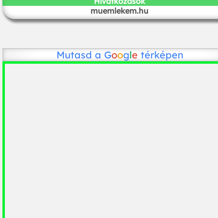
Hivatkozások
muemlekem.hu
Mutasd a
G
o
o
g
l
e
térképen