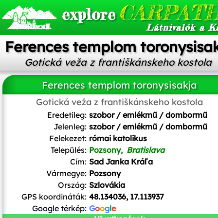
CARPATH
explore
Látnivalók a K
Ferences templom toronysisa
Gotická veža z františkánskeho kostola
Ferences templom toronysisakja
Gotická veža z františkánskeho kostola
Jozef Kotulič
/
CC BY-SA
Eredetileg:
szobor / emlékmű / dombormű
Jelenleg:
szobor / emlékmű / dombormű
Felekezet:
római katolikus
Település:
Pozsony,
Bratislava
Cím:
Sad Janka Kráľa
Vármegye:
Pozsony
Ország:
Szlovákia
GPS koordináták:
48.134036, 17.113937
Google térkép:
G
o
o
g
l
e