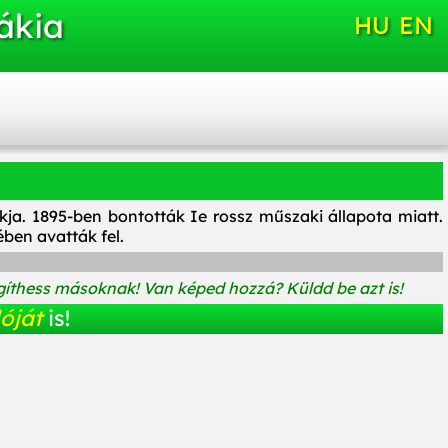
ákia
HU
EN
kja. 1895-ben bontották Ie rossz műszaki állapota miatt.
ében avatták fel.
íthess másoknak! Van képed hozzá? Küldd be azt is!
óját
is!