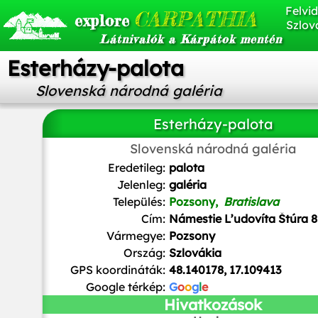
Felvid
CARPATHIA
explore
Szlov
Látnivalók a Kárpátok mentén
Esterházy-palota
Slovenská národná galéria
Esterházy-palota
Slovenská národná galéria
Wizzard
/ Public domain
Eredetileg:
palota
Jelenleg:
galéria
Település:
Pozsony,
Bratislava
Cím:
Námestie Ľudovíta Štúra 8
Vármegye:
Pozsony
Ország:
Szlovákia
GPS koordináták:
48.140178, 17.109413
Google térkép:
G
o
o
g
l
e
Hivatkozások