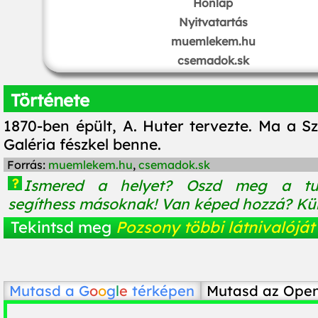
Honlap
Nyitvatartás
muemlekem.hu
csemadok.sk
Története
1870-ben épült, A. Huter tervezte. Ma a S
Galéria fészkel benne.
Forrás:
muemlekem.hu
,
csemadok.sk
?
Ismered a helyet? Oszd meg a tu
segíthess másoknak! Van képed hozzá? Küld
Tekintsd meg
Pozsony többi látnivalóját
Mutasd a
G
o
o
g
l
e
térképen
Mutasd az Ope