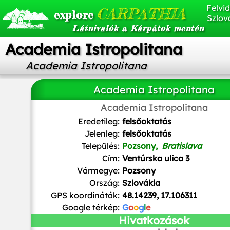
Felvid
CARPATHIA
explore
Szlov
Látnivalók a Kárpátok mentén
Academia Istropolitana
Academia Istropolitana
Academia Istropolitana
Academia Istropolitana
JoJan
/
CC BY
Eredetileg:
felsőoktatás
Jelenleg:
felsőoktatás
Település:
Pozsony,
Bratislava
Cím:
Ventúrska ulica 3
Vármegye:
Pozsony
Ország:
Szlovákia
GPS koordináták:
48.14239, 17.106311
Google térkép:
G
o
o
g
l
e
Hivatkozások