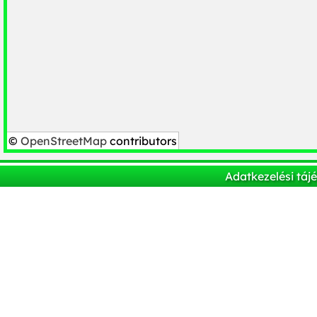
©
OpenStreetMap
contributors
Adatkezelési táj