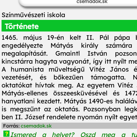
csemadok.sk
Színművészeti iskola
Története
1465. május 19-én kelt II. Pál pápa b
engedélyezte Mátyás király számár
megalapítását. Gmaintl István pozso
kincstárra hagyta vagyonát, így itt nyílt 
A humanista műveltségű Vitéz János érs
vezetését, és bőkezűen támogatta. Ne
oktatókat hívtak meg. Az egyetem Vitéz 
Mátyás-ellenes összeesküvésével és 1472
hanyatlani kezdett. Mátyás 1490-es haláláv
is megszűnt az oktatás. Pozsonyban legk
ben II. József rendelete nyomán nyílt egye
Forrás:
csemadok.sk
?
Ismered a helyet? Oszd meg a tu