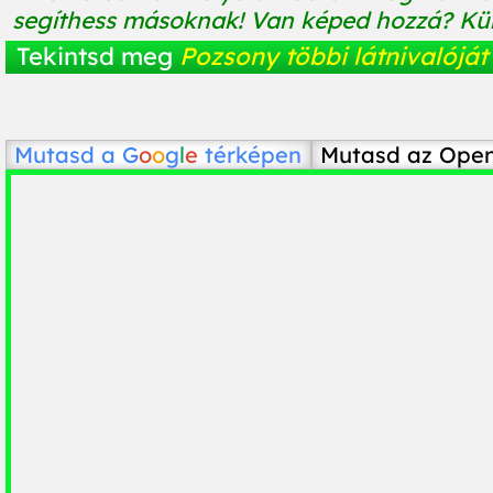
segíthess másoknak! Van képed hozzá? Küld
Tekintsd meg
Pozsony többi látnivalóját
Mutasd a
G
o
o
g
l
e
térképen
Mutasd az Ope