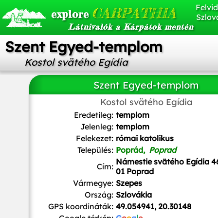
Felvid
CARPATHIA
explore
Szlov
Látnivalók a Kárpátok mentén
Szent Egyed-templom
Kostol svätého Egídia
Szent Egyed-templom
Kostol svätého Egídia
Lure
/
CC BY-SA
Eredetileg:
templom
Jelenleg:
templom
Felekezet:
római katolikus
Település:
Poprád,
Poprad
Námestie svätého Egídia 4
Cím:
01 Poprad
Vármegye:
Szepes
Ország:
Szlovákia
GPS koordináták:
49.054941, 20.30148