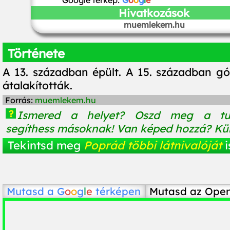
Google térkép:
G
o
o
g
l
e
Hivatkozások
muemlekem.hu
Története
A 13. században épült. A 15. században gót
átalakították.
Forrás:
muemlekem.hu
?
Ismered a helyet? Oszd meg a tu
segíthess másoknak! Van képed hozzá? Küld
Tekintsd meg
Poprád többi látnivalóját
i
Mutasd a
G
o
o
g
l
e
térképen
Mutasd az Ope