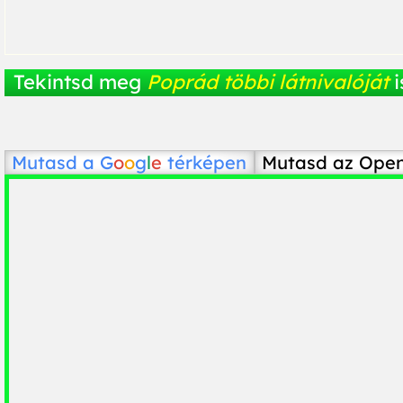
Tekintsd meg
Poprád többi látnivalóját
i
Mutasd a
G
o
o
g
l
e
térképen
Mutasd az Ope