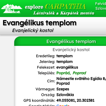
Felvid
CARPATHIA
explore
Szlov
Látnivalók a Kárpátok mentén
Evangélikus templom
Evanjelický kostol
Evangélikus templom
Evanjelický kostol
Ladislav Luppa
/
CC BY-SA
Eredetileg:
templom
Jelenleg:
templom
Felekezet:
evangélikus
Település:
Poprád,
Poprad
Námestie svätého Egídia 8/
Cím:
Poprad
Vármegye:
Szepes
Ország:
Szlovákia
GPS koordináták:
49.055081, 20.302381