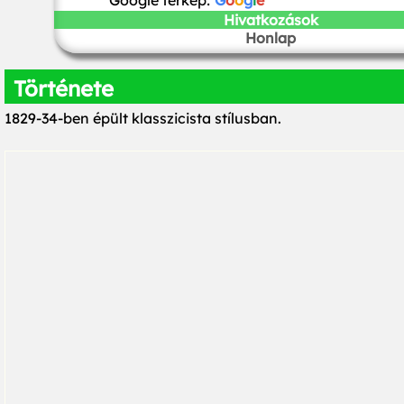
Google térkép:
G
o
o
g
l
e
Hivatkozások
Honlap
Története
1829-34-ben épült klasszicista stílusban.