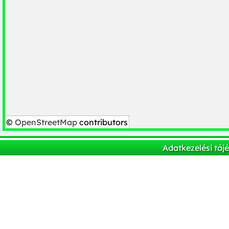
©
OpenStreetMap
contributors
Adatkezelési táj