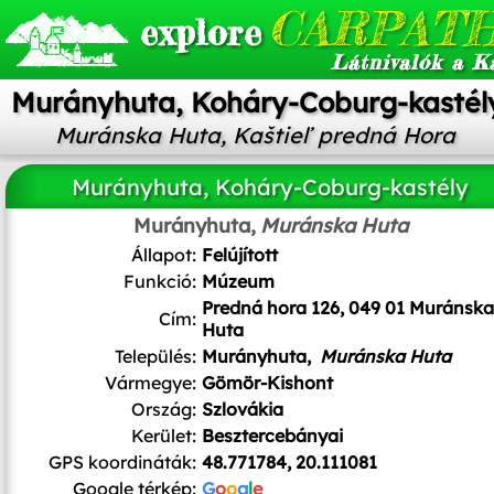
CARPATH
explore
Látnivalók a K
Murányhuta, Koháry-Coburg-kastél
Muránska Huta, Kaštieľ predná Hora
Murányhuta, Koháry-Coburg-kastély
Murányhuta,
Muránska Huta
Állapot:
Felújított
Funkció:
Múzeum
Predná hora 126, 049 01 Muránska
Cím:
Huta
Település:
Murányhuta,
Muránska Huta
Vármegye:
Gömör-Kishont
Ország:
Szlovákia
Kerület:
Besztercebányai
GPS koordináták:
48.771784, 20.111081
Google térkép:
G
o
o
g
l
e