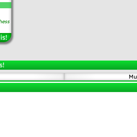
hess
is!
s!
Mu