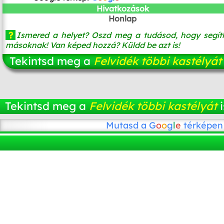
Hivatkozások
Honlap
?
Ismered a helyet? Oszd meg a tudásod, hogy segít
másoknak! Van képed hozzá? Küldd be azt is!
Tekintsd meg a
Felvidék többi kastélyát
Tekintsd meg a
Felvidék többi kastélyát
i
Mutasd a
G
o
o
g
l
e
térképen