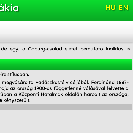
ákia
HU
EN
de egy, a Coburg-család életét bemutató kiállítás is
re stílusban.
 megvásárolta vadászkastély céljából. Ferdinánd 1887-
majd az ország 1908-as függetlenné válásával felvette a
orúban a Központi Hatalmak oldalán harcolt az országa,
 kényszerült.