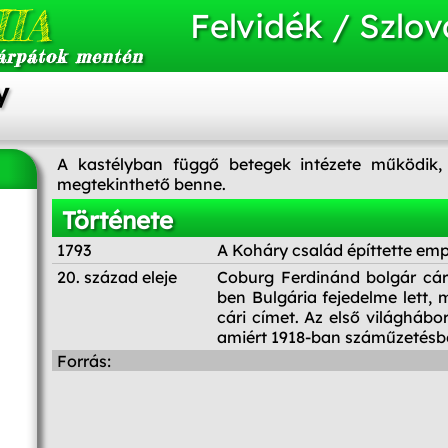
IA
Felvidék / Szlov
árpátok mentén
y
A kastélyban függő betegek intézete működik, 
megtekinthető benne.
Története
1793
A Koháry család építtette empi
20. század eleje
Coburg Ferdinánd bolgár cár
ben Bulgária fejedelme lett, 
cári címet. Az első világháb
amiért 1918-ban száműzetésbe
Forrás: