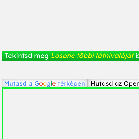
Tekintsd meg
Losonc többi látnivalóját
i
Mutasd a
G
o
o
g
l
e
térképen
Mutasd az Ope