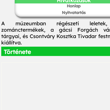
Hivatkozások
Honlap
Nyitvatartás
A múzeumban régészeti lelete
zománctermékek, a gácsi Forgách vár
tárgyai, és Csontváry Kosztka Tivadar fes
kiállítva.
Története