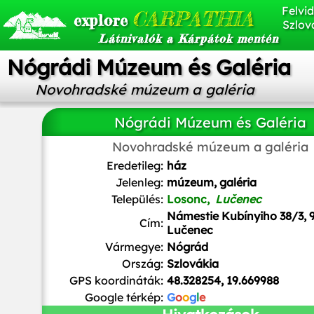
Felvid
CARPATHIA
explore
Szlov
Látnivalók a Kárpátok mentén
Nógrádi Múzeum és Galéria
Novohradské múzeum a galéria
Nógrádi Múzeum és Galéria
Novohradské múzeum a galéria
Szeder László
/
CC BY-SA
Eredetileg:
ház
Jelenleg:
múzeum, galéria
Település:
Losonc,
Lučenec
Námestie Kubínyiho 38/3, 
Cím:
Lučenec
Vármegye:
Nógrád
Ország:
Szlovákia
GPS koordináták:
48.328254, 19.669988
Google térkép:
G
o
o
g
l
e