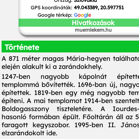
Ország:
Szlovákia
GPS koordináták:
49.043389, 20.597751
Google térkép:
G
o
o
g
l
e
Hivatkozások
muemlekem.hu
Története
A 871 méter magas Mária-hegyen található
elején alakult ki a zarándokhely.
1247-ben nagyobb kápolnát épített
templommá bővítették. 1696-ban új, nagy
építettek. 1819-ben egy még nagyobb tem
építeni. A mai templomot 1914-ben szentelt
Boldogasszony tiszteletére. A Iourdes-
hasonló formában épült. Főoltárán áll az 5
faragott kegyszobor. 1995-ben II. Jáno
elzarándokolt ide.