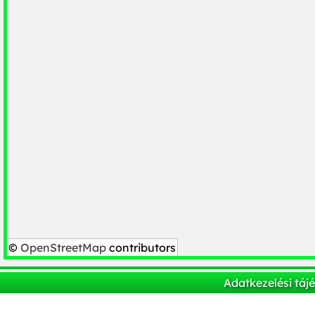
©
OpenStreetMap
contributors
Adatkezelési táj