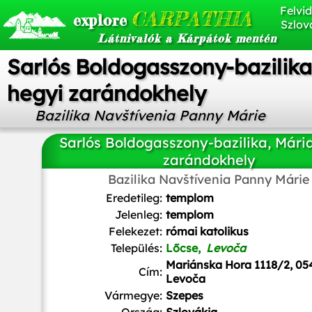
Felvid
CARPATHIA
explore
Szlov
Látnivalók a Kárpátok mentén
Sarlós Boldogasszony-bazilika
hegyi zarándokhely
Bazilika Navštívenia Panny Márie
Sarlós Boldogasszony-bazilika, Mári
zarándokhely
Bazilika Navštívenia Panny Márie
Ing.Mgr.Jozef Kotulič
/
CC BY-SA
Eredetileg:
templom
Jelenleg:
templom
Felekezet:
római katolikus
Település:
Lőcse,
Levoča
Mariánska Hora 1118/2, 05
Cím:
Levoča
Vármegye:
Szepes