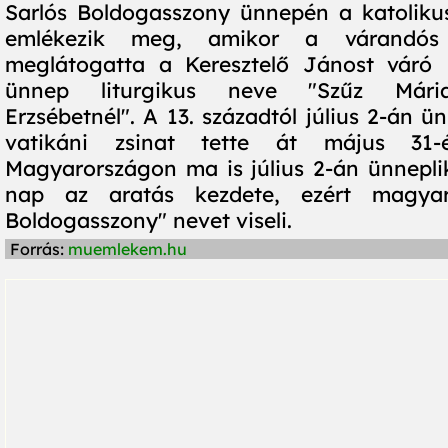
Sarlós Boldogasszony ünnepén a katoliku
emlékezik meg, amikor a várandós
meglátogatta a Keresztelő Jánost váró E
ünnep liturgikus neve "Szűz Mária
Erzsébetnél". A 13. századtól július 2-án ün
vatikáni zsinat tette át május 31-
Magyarországon ma is július 2-án ünneplik
nap az aratás kezdete, ezért magyar
Boldogasszony" nevet viseli.
Forrás:
muemlekem.hu