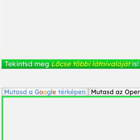
Tekintsd meg
Lőcse többi látnivalóját
is!
Mutasd a
G
o
o
g
l
e
térképen
Mutasd az Ope