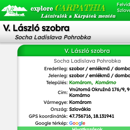
Felvid
CARPATHIA
explore
Szlov
Látnivalók a Kárpátok mentén
V. László szobra
Socha Ladislava Pohrobka
V. László szobra
Socha Ladislava Pohrobka
Szeder László
/
CC BY-SA
Eredetileg:
szobor / emlékmű / domb
Jelenleg:
szobor / emlékmű / domb
Település:
Komárom,
Komárno
Vnútorná Okružná 176/9, 9
Cím:
Komárno
Vármegye:
Komárom
Ország:
Szlovákia
GPS koordináták:
47.756716, 18.131941
Google térkép:
G
o
o
g
l
e
Hivatkozások