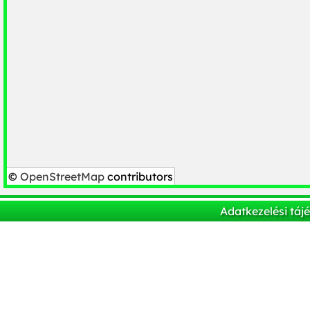
©
OpenStreetMap
contributors
Adatkezelési táj