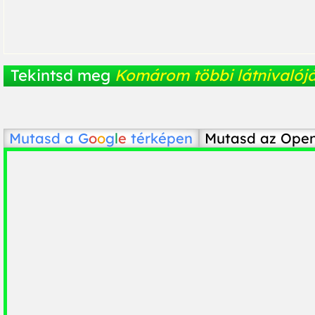
Tekintsd meg
Komárom többi látnivalójá
Mutasd a
G
o
o
g
l
e
térképen
Mutasd az Ope