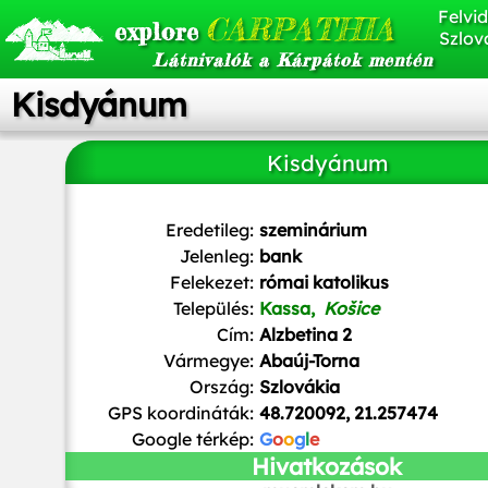
Felvid
CARPATHIA
explore
Szlov
Látnivalók a Kárpátok mentén
Kisdyánum
Kisdyánum
jeffwarder
/
CC BY-SA
Eredetileg:
szeminárium
Jelenleg:
bank
Felekezet:
római katolikus
Település:
Kassa,
Košice
Cím:
Alzbetina 2
Vármegye:
Abaúj-Torna
Ország:
Szlovákia
GPS koordináták:
48.720092, 21.257474
Google térkép:
G
o
o
g
l
e
Hivatkozások