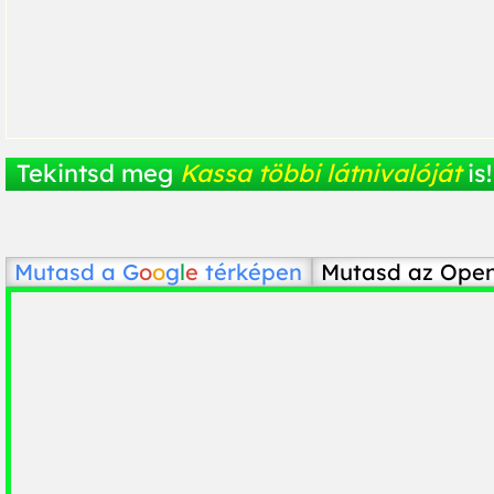
Tekintsd meg
Kassa többi látnivalóját
is!
Mutasd a
G
o
o
g
l
e
térképen
Mutasd az Ope