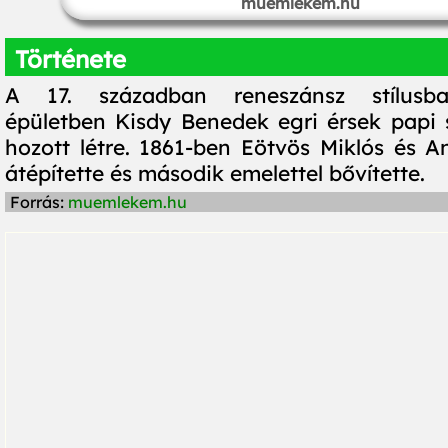
muemlekem.hu
Története
A 17. században reneszánsz stílusba
épületben Kisdy Benedek egri érsek papi
hozott létre. 1861-ben Eötvös Miklós és A
átépítette és második emelettel bővítette.
Forrás:
muemlekem.hu