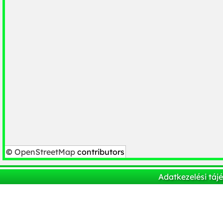
©
OpenStreetMap
contributors
Adatkezelési táj