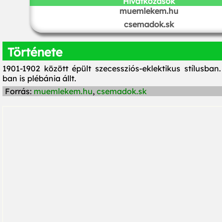
Hivatkozások
muemlekem.hu
csemadok.sk
Története
1901-1902 között épült szecessziós-eklektikus stílusba
ban is plébánia állt.
Forrás:
muemlekem.hu
,
csemadok.sk