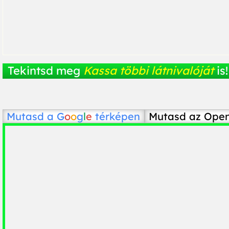
Tekintsd meg
Kassa többi látnivalóját
is!
Mutasd a
G
o
o
g
l
e
térképen
Mutasd az Ope