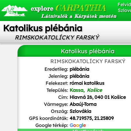
Felvid
CARPATHIA
explore
Szlov
Látnivalók a Kárpátok mentén
Katolikus plébánia
RIMSKOKATOLÍCKY FARSKÝ
Katolikus plébánia
RIMSKOKATOLÍCKY FARSKÝ
Ladislav Luppa
/
CC BY-SA
Eredetileg:
plébánia
Jelenleg:
plébánia
Felekezet:
római katolikus
Település:
Kassa,
Košice
Cím:
Hlavná 26, 040 01 Košice
Vármegye:
Abaúj-Torna
Ország:
Szlovákia
GPS koordináták:
48.719575, 21.25809
Google térkép:
G
o
o
g
l
e