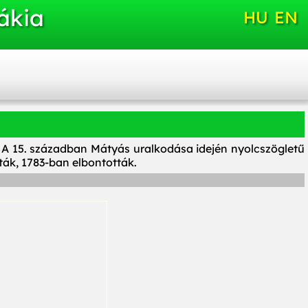
ákia
HU
EN
. A 15. században Mátyás uralkodása idején nyolcszögletű
ták, 1783-ban elbontották.