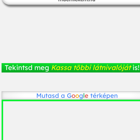
Tekintsd meg
Kassa többi látnivalóját
is!
Mutasd a
G
o
o
g
l
e
térképen