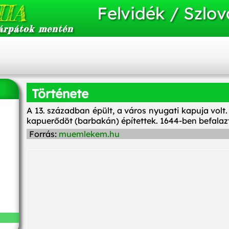
IA
Felvidék / Szlov
árpátok mentén
Története
A 13. században épült, a város nyugati kapuja volt
kapuerődöt (barbakán) építettek. 1644-ben befalaz
Forrás:
muemlekem.hu