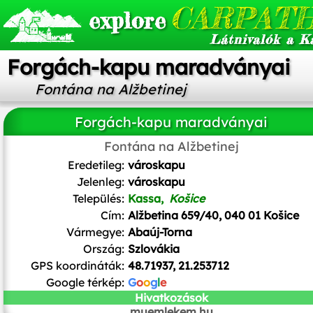
CARPATH
explore
Látnivalók a K
Forgách-kapu maradványai
Fontána na Alžbetinej
Forgách-kapu maradványai
Fontána na Alžbetinej
Eredetileg:
városkapu
Jelenleg:
városkapu
Település:
Kassa,
Košice
Cím:
Alžbetina 659/40, 040 01 Košice
Vármegye:
Abaúj-Torna
Ország:
Szlovákia
GPS koordináták:
48.71937, 21.253712
Google térkép:
G
o
o
g
l
e
Hivatkozások
muemlekem.hu