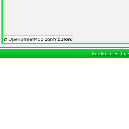
©
OpenStreetMap
contributors
Adatkezelési táj