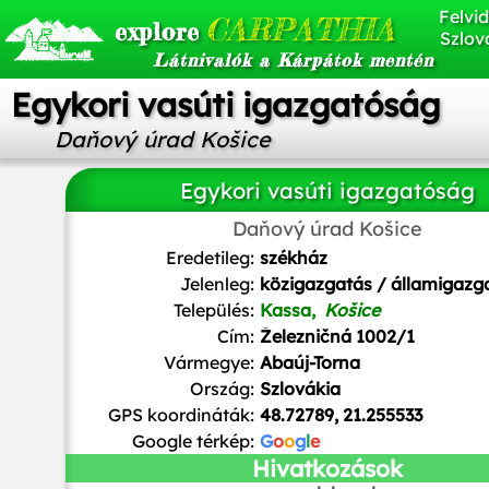
Felvid
CARPATHIA
explore
Szlov
Látnivalók a Kárpátok mentén
Egykori vasúti igazgatóság
Daňový úrad Košice
Egykori vasúti igazgatóság
Daňový úrad Košice
Eredetileg:
székház
Jelenleg:
közigazgatás / államigazg
Település:
Kassa,
Košice
Cím:
Železničná 1002/1
Vármegye:
Abaúj-Torna
Ország:
Szlovákia
GPS koordináták:
48.72789, 21.255533
Google térkép:
G
o
o
g
l
e
Hivatkozások