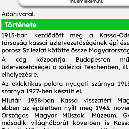
muemlekem.hu
Adóhivatal.
Története
1913-ban kezdődött meg a Kassa-Ode
társaság kassai üzletvezetőségének építése
porosz Sziléziát kötötte össze Magyarorszá
A cég központja Budapesten műk
üzletvezetőségei a sziléziai Teschenben, ill
elhelyezésre.
Az eklektikus palota nyugati szárnya 1915
szárnya 1927-ben készült el.
Miután 1938-ban Kassa visszatért Mag
ebben az épületben nyílt meg 1943. nove
Országos Magyar Műszaki Múzeum. G
második világháborút követően is Kas