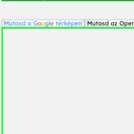
Mutasd a
G
o
o
g
l
e
térképen
Mutasd az Ope