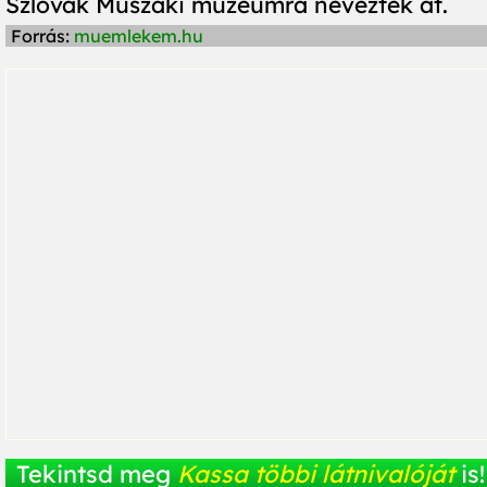
Szlovák Műszaki múzeumra nevezték át.
Forrás:
muemlekem.hu
Tekintsd meg
Kassa többi látnivalóját
is!