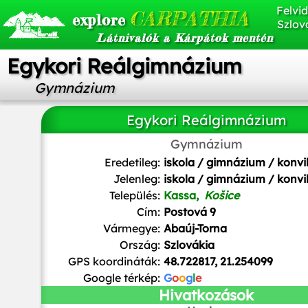
Felvid
CARPATHIA
explore
Szlov
Látnivalók a Kárpátok mentén
Egykori Reálgimnázium
Gymnázium
Egykori Reálgimnázium
Gymnázium
Ladislav Luppa
/
CC BY-SA
Eredetileg:
iskola / gimnázium / konvi
Jelenleg:
iskola / gimnázium / konvi
Település:
Kassa,
Košice
Cím:
Postová 9
Vármegye:
Abaúj-Torna
Ország:
Szlovákia
GPS koordináták:
48.722817, 21.254099
Google térkép:
G
o
o
g
l
e
Hivatkozások