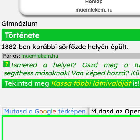
Honlap
muemlekem.hu
Gimnázium
Története
1882-ben korábbi sörfőzde helyén épült.
Forrás:
muemlekem.hu
?
Ismered a helyet? Oszd meg a tu
segíthess másoknak! Van képed hozzá? Küld
Tekintsd meg
Kassa többi látnivalóját
is!
Mutasd a
G
o
o
g
l
e
térképen
Mutasd az Ope