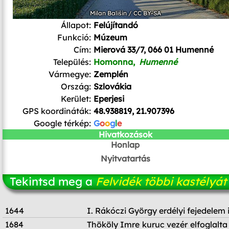
Milan Bališin
/
CC BY-SA
Állapot:
Felújítandó
Funkció:
Múzeum
Cím:
Mierová 33/7, 066 01 Humenné
Település:
Homonna,
Humenné
Vármegye:
Zemplén
Ország:
Szlovákia
Kerület:
Eperjesi
GPS koordináták:
48.938819, 21.907396
Google térkép:
G
o
o
g
l
e
Hivatkozások
Honlap
Nyitvatartás
Tekintsd meg a
Felvidék többi kastélyát
1644
I. Rákóczi György erdélyi fejedelem i
1684
Thököly Imre kuruc vezér elfoglalta