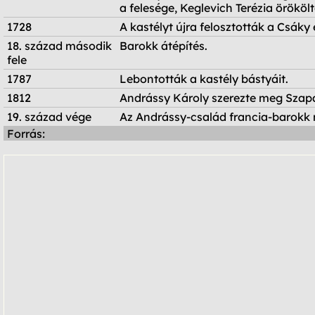
a felesége, Keglevich Terézia örököl
1728
A kastélyt újra felosztották a Csák
18. század második
Barokk átépítés.
fele
1787
Lebontották a kastély bástyáit.
1812
Andrássy Károly szerezte meg Szapá
19. század vége
Az Andrássy-család francia-barokk m
Forrás: