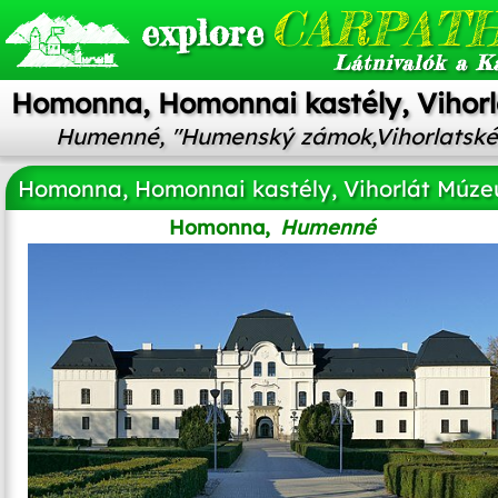
CARPATH
explore
Látnivalók a K
Homonna, Homonnai kastély, Vihor
Humenné, "Humenský zámok,Vihorlatsk
Homonna, Homonnai kastély, Vihorlát Múz
Homonna,
Humenné