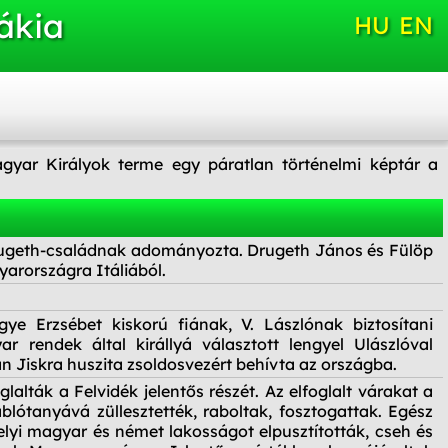
ákia
HU
EN
yar Királyok terme egy páratlan történelmi képtár a
Drugeth-családnak adományozta. Drugeth János és Fülöp
yarországra Itáliából.
gye Erzsébet kiskorú fiának, V. Lászlónak biztosítani
 rendek által királlyá választott lengyel Ulászlóval
 Jiskra huszita zsoldosvezért behívta az országba.
oglalták a Felvidék jelentős részét. Az elfoglalt várakat a
blótanyává züllesztették, raboltak, fosztogattak. Egész
elyi magyar és német lakosságot elpusztították, cseh és