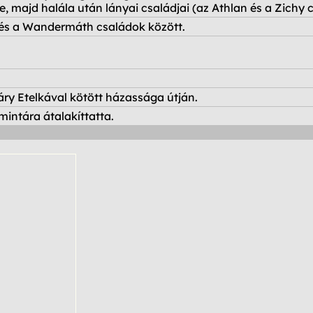
te, majd halála után lányai családjai (az Athlan és a Zichy 
y és a Wandermáth családok között.
ry Etelkával kötött házassága útján.
intára átalakíttatta.