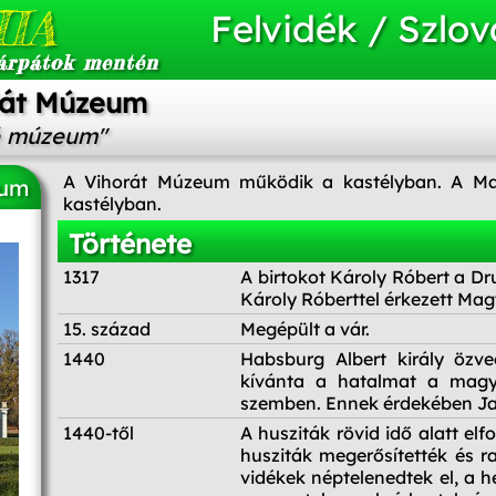
IA
Felvidék / Szlov
árpátok mentén
lát Múzeum
é múzeum"
A Vihorát Múzeum működik a kastélyban. A Mag
eum
kastélyban.
Története
1317
A birtokot Károly Róbert a 
Károly Róberttel érkezett Mag
15. század
Megépült a vár.
1440
Habsburg Albert király özve
kívánta a hatalmat a magyar
szemben. Ennek érdekében Jan
1440-től
A husziták rövid idő alatt elf
husziták megerősítették és ra
vidékek néptelenedtek el, a h