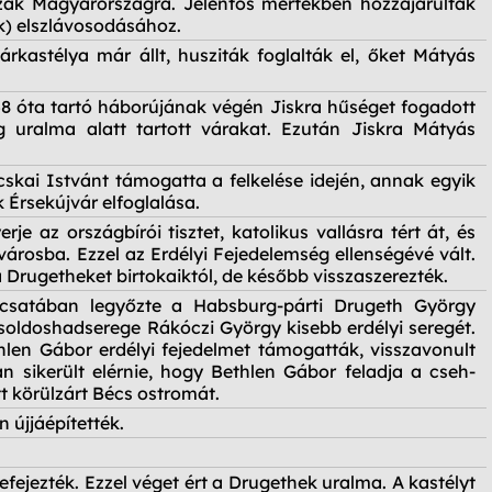
zak Magyarországra. Jelentős mértékben hozzájárultak
) elszlávosodásához.
kastélya már állt, husziták foglalták el, őket Mátyás
58 óta tartó háborújának végén Jiskra hűséget fogadott
uralma alatt tartott várakat. Ezután Jiskra Mátyás
kai Istvánt támogatta a felkelése idején, annak egyik
 Érsekújvár elfoglalása.
e az országbírói tisztet, katolikus vallásra tért át, és
 városba. Ezzel az Erdélyi Fejedelemség ellenségévé vált.
Drugetheket birtokaiktól, de később visszaszerezték.
satában legyőzte a Habsburg-párti Drugeth György
zsoldoshadserege Rákóczi György kisebb erdélyi seregét.
thlen Gábor erdélyi fejedelmet támogatták, visszavonult
 sikerült elérnie, hogy Bethlen Gábor feladja a cseh-
t körülzárt Bécs ostromát.
n újjáépítették.
efejezték. Ezzel véget ért a Drugethek uralma. A kastélyt