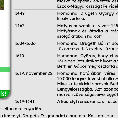
morva telepesek érkeztek és
Észak-Magyarország (Felvidék
1449
Homonnai Drugeth György vár
király verte ki.
1462
Mátyás huszitákkal vívott 14
Mátyásnak és átadta a még 
szolgálatában harcolt.
1604-1606
Homonnai Drugeth Bálint Bocs
fővezére volt. Nevéhez fűződik
1610
Homonnai György, hogy elnyerj
1612-ben jezsuitákat hívott a
Bethlen Gábor megfosztotta a 
1619. november 22.
Homonna határában véres c
10.000 lengyel lovasból álló 
Mivel a felvidéki városok Be
Lengyelországba. Azt azonban
is!
morva szövetségeseivel együt
1619-1641
A kastélyt reneszánsz stílusba
s elfoglalta egy időre.
 a kastélyt, Drugeth Zsigmondot elhurcolta Kassára, ahol l