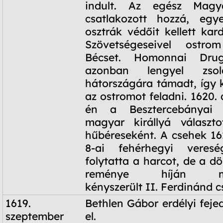
indult. Az egész Magya
csatlakozott hozzá, egy
osztrák védőit kellett kar
Szövetségeseivel ostro
Bécset. Homonnai Dru
azonban lengyel zsol
hátországára támadt, így k
az ostromot feladni. 1620.
én a Besztercebányai o
magyar királlyá választo
hűbéreseként. A csehek 1
8-ai fehérhegyi veres
folytatta a harcot, de a d
reménye híján meg
kényszerült II. Ferdinánd c
1619.
Bethlen Gábor erdélyi feje
szeptember
el.