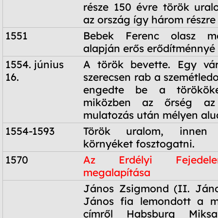
része 150 évre török uralo
az ország így három részre
1551
Bebek Ferenc olasz mé
alapján erős erődítménnyé a
1554. június
A török bevette. Egy vár
16.
szerecsen rab a szemétledo
engedte be a törökök
miközben az őrség az
mulatozás után mélyen alu
1554-1593
Török uralom, innen 
környéket fosztogatni.
1570
Az Erdélyi Fejedele
megalapítása
1570
János Zsigmond (II. Jáno
János fia lemondott a ma
címről Habsburg Miks