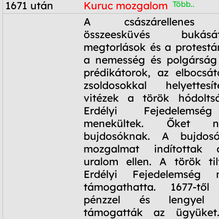
1671 után
Kuruc mozgalom
Több..
1671 után
A császárellenes W
összeesküvés bukás
megtorlások és a protestán
a nemesség és polgárság 
prédikátorok, az elbocsá
zsoldosokkal helyettesí
vitézek a török hódoltsá
Erdélyi Fejedelemség
menekültek. Őket n
bujdosóknak. A bujdosó
mozgalmat indítottak
uralom ellen. A török ti
Erdélyi Fejedelemség 
támogathatta. 1677-től
pénzzel és lengyel z
támogatták az ügyüket