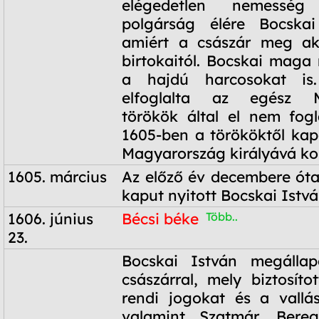
elégedetlen nemesség
polgárság élére Bocskai 
amiért a császár meg aka
birtokaitól. Bocskai maga m
a hajdú harcosokat is
elfoglalta az egész M
törökök által el nem fogla
1605-ben a törököktől kap
Magyarország királyává ko
1605. március
Az előző év decembere óta 
kaput nyitott Bocskai Istv
1606. június
Bécsi béke
Több..
23.
1606. június
Bocskai István megállap
23.
császárral, mely biztosít
rendi jogokat és a vallá
valamint Szatmár, Bere