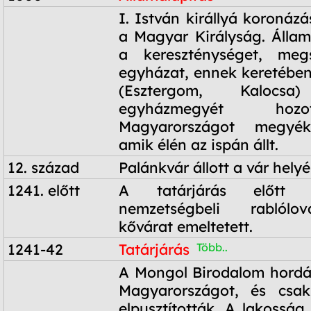
1000
I. István királlyá koronázás
a Magyar Királyság. Államv
a kereszténységet, meg
egyházat, ennek keretében
(Esztergom, Kaloc
egyházmegyét hozo
Magyarországot megyékr
amik élén az ispán állt.
12. század
Palánkvár állott a vár helyé
1241. előtt
A tatárjárás előtt 
nemzetségbeli rablólo
kővárat emeltetett.
1241-42
Tatárjárás
Több..
1241-42
A Mongol Birodalom hordái
Magyarországot, és csak
elpusztították. A lakosság