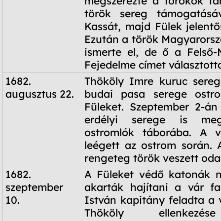
megszerezte a törökök tá
török sereg támogatásáva
Kassát, majd Fülek jelentő
Ezután a török Magyarorsz
ismerte el, de ő a Felső
Fejedelme címet választott
1682.
Thököly Imre kuruc sereg
augusztus 22.
budai pasa serege ostr
Füleket. Szeptember 2-án
erdélyi serege is meg
ostromlók táborába. A vá
leégett az ostrom során.
rengeteg török veszett oda
1682.
A Füleket védő katonák n
szeptember
akarták hajítani a vár fa
10.
István kapitány feladta a 
Thököly ellenkezés