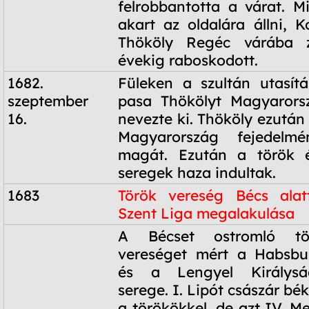
felrobbantotta a várat. 
akart az oldalára állni, K
Thököly Regéc várába z
évekig raboskodott.
1682.
Füleken a szultán utasít
szeptember
pasa Thökölyt Magyarorsz
16.
nevezte ki. Thököly ezután
Magyarország fejedelmé
magát. Ezután a török é
seregek haza indultak.
1683
Török vereség Bécs ala
Szent Liga megalakulása
1683
A Bécset ostromló tö
vereséget mért a Habsbu
és a Lengyel Királyság
serege. I. Lipót császár bék
a törökökkel, de azt IV. M