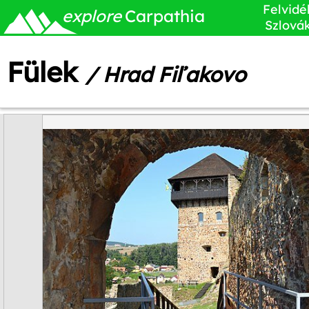
Felvidé
explore
Carpathia
Szlová
Fülek
/ Hrad Fiľakovo