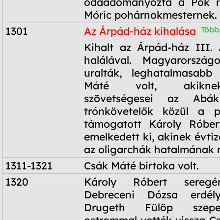
odaadományozta a Pok n
Móric pohárnokmesternek.
1301
Az Árpád-ház kihalása
Több.
1301
Kihalt az Árpád-ház III. 
halálával. Magyarországo
uralták, leghatalmasabb
Máté volt, akikne
szövetségesei az Abá
trónkövetelők közül a p
támogatott Károly Róbert
emelkedett ki, akinek évtiz
az oligarchák hatalmának 
1311-1321
Csák Máté birtoka volt.
1320
Károly Róbert seregé
Debreceni Dózsa erdél
Drugeth Fülöp szepe
ostrommal vették vissza Cs