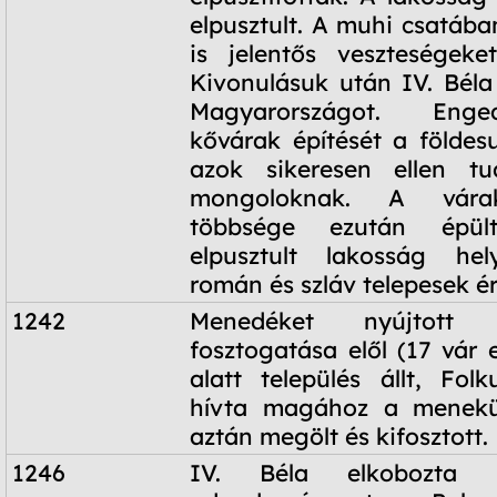
elpusztult. A muhi csatáb
is jelentős veszteségeke
Kivonulásuk után IV. Béla 
Magyarországot. Enge
kővárak építését a földes
azok sikeresen ellen tu
mongoloknak. A vára
többsége ezután épü
elpusztult lakosság he
román és szláv telepesek é
1242
Menedéket nyújtott
fosztogatása elől (17 vár 
alatt település állt, Fol
hívta magához a menekül
aztán megölt és kifosztott.
1246
IV. Béla elkobozta F