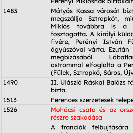
Perényi Miklósnak birtokait
1483
Mátyás Kassa városát bíz
megszállja Sztropkót, mi
Miklós továbbra is a k
fosztogatta. A királyi küld
fivére, Perényi István F
ágyúszóval várta. Ezután 
megbízásából Lábat
ostrommal elfoglalta a Per
(Fülek, Sztropkó, Sáros, Újv
1490
II. Ulászló Ráskai Balázs 
bízta.
1513
Ferences szerzetesek telepe
1526
Mohácsi csata és az orsz
részre szakadása
1526
A franciák felbujtására