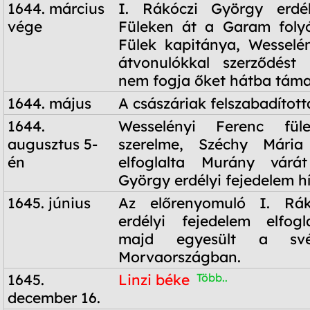
1644. március
I. Rákóczi György erdél
vége
Füleken át a Garam folyó 
Fülek kapitánya, Wesselé
átvonulókkal szerződést 
nem fogja őket hátba táma
1644. május
A császáriak felszabadított
1644.
Wesselényi Ferenc füle
augusztus 5-
szerelme, Széchy Mária 
én
elfoglalta Murány várá
György erdélyi fejedelem hí
1645. június
Az előrenyomuló I. Rák
erdélyi fejedelem elfogl
majd egyesült a své
Morvaországban.
1645.
Linzi béke
Több..
december 16.