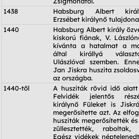
Zsigmondtól.
1438
Habsburg Albert királ
Erzsébet királynő tulajdona
1440
Habsburg Albert király özv
kiskorú fiának, V. Lászlón
kívánta a hatalmat a m
által királlyá választ
Ulászlóval szemben. Enn
Jan Jiskra huszita zsoldos
az országba.
1440-től
A husziták rövid idő alatt
Felvidék jelentős rész
királynő Füleket is Jiskrá
megerősítette azt. Az elfog
husziták megerősítették és
züllesztették, raboltak, 
Egész vidékek néptelenedte