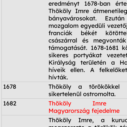
eredményt 1678-ban érte
Thököly Imre átmenetileg
bányavárosokat. Ezut
mozgalom egyedüli vezetőj
franciák békét kötött
császárral és megvontá
támogatását. 1678-1681 k
sikeres portyákat vezet
Királyság területén a H
híveik ellen. A felkelők
hívták.
1678
Thököly a törökökkel s
sikertelenül ostromolta.
1682
Thököly Imre Fe
Magyarország fejedelme
1682
Thököly Imre, a kuruc