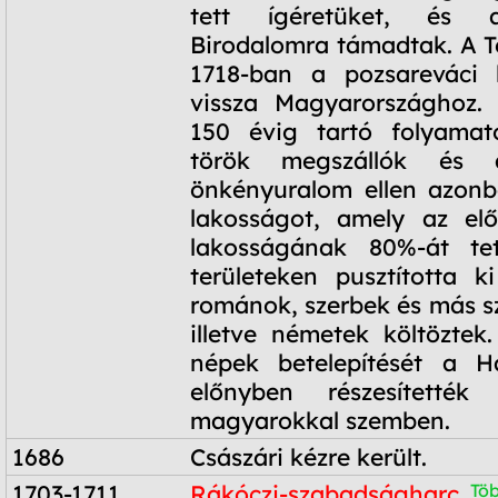
tett ígéretüket, és 
Birodalomra támadtak. A 
1718-ban a pozsareváci 
vissza Magyarországhoz.
150 évig tartó folyama
török megszállók és 
önkényuralom ellen azon
lakosságot, amely az elő
lakosságának 80%-át te
területeken pusztította k
románok, szerbek és más sz
illetve németek költöztek
népek betelepítését a H
előnyben részesítették 
magyarokkal szemben.
1686
Császári kézre került.
1703-1711
Rákóczi-szabadságharc
Töb