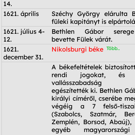
14.
1621. április
Széchy György elárulta B
füleki kapitányt is elpártolá
1621. július 4-
Bethlen Gábor serege
12.
bevette Fülek várát.
1621.
Nikolsburgi béke
Több..
december 31.
1621.
A békefeltételek biztosíto
december 31.
rendi jogokat, és
vallásszabadság bizt
egészítették ki. Bethlen G
királyi címéről, cserébe m
végéig a 7 felső-tisza
(Szabolcs, Szatmár, Be
Zemplén, Borsod, Abaúj), s
egyéb magyarországi 