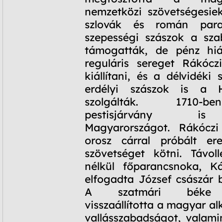
nemzetközi szövetségesiekt
szlovák és román par
szepességi szászok a sza
támogatták, de pénz hi
reguláris sereget Rákócz
kiállítani, és a délvidéki
erdélyi szászok is a H
szolgálták. 1710-b
pestisjárvány is
Magyarországot. Rákócz
orosz cárral próbált ere
szövetséget kötni. Távol
nélkül főparancsnoka, Ká
elfogadta József császár b
A szatmári béke f
visszaállította a magyar a
vallásszabadságot, valami