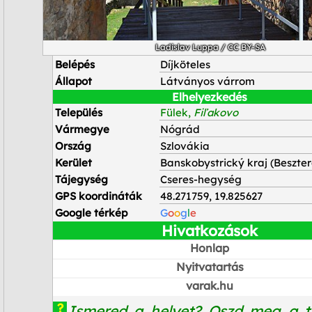
Ladislav Luppa
/
CC BY-SA
Belépés
Díjköteles
Állapot
Látványos várrom
Elhelyezkedés
Település
Fülek,
Fiľakovo
Vármegye
Nógrád
Ország
Szlovákia
Kerület
Banskobystrický kraj (Beszte
Tájegység
Cseres-hegység
GPS koordináták
48.271759, 19.825627
Google térkép
G
o
o
g
l
e
Hivatkozások
Honlap
Nyitvatartás
varak.hu
?
Ismered a helyet? Oszd meg a t