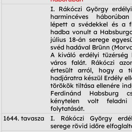
1644-1645
I. Rákóczi György erdély
harmincéves háborúban 
lépett a svédekkel és a f
hadba vonult a Habsburgok
július 18-án serege egyesü
svéd hadával Brünn (Morvao
A kiváló erdélyi tüzérség 
város falát. Rákóczi azo
értesült arról, hogy a t
hadjáratra készül Erdély ell
törökök tiltása ellenére ind
Ferdinánd Habsburg csá
kénytelen volt feladni
folytatását.
1644. tavasza
I. Rákóczi György erdél
serege rövid időre elfoglalt