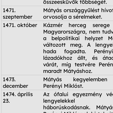
összeesküvők többségét.
1471.
Mátyás országgyűlést hívot
szeptember
orvosolja a sérelmeket.
1471. október
Kázmér herceg serege 
Magyarországra, nem tudv
a belpolitikai helyzet M
változott meg. A lengye
hada fogadta. Perény
lázadókhoz állt, és áta
várát, míg testvére Peré
maradt Mátyáshoz.
1473.
Mátyás kegyelemben r
december
Perényi Miklóst.
1474. április
Az ófalui egyezmény vé
23.
lengyelekkel fo
háborúskodásnak. Mátyá