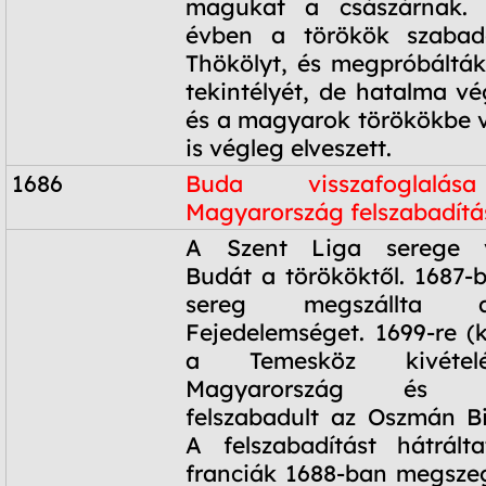
magukat a császárnak. 
évben a törökök szabad
Thökölyt, és megpróbálták 
tekintélyét, de hatalma vé
és a magyarok törökökbe v
is végleg elveszett.
1686
Buda visszafoglalá
Magyarország felszabadítá
1686
A Szent Liga serege vi
Budát a törököktől. 1687-b
sereg megszállta a
Fejedelemséget. 1699-re (k
a Temesköz kivétel
Magyarország és Ho
felszabadult az Oszmán Bi
A felszabadítást hátrált
franciák 1688-ban megsze