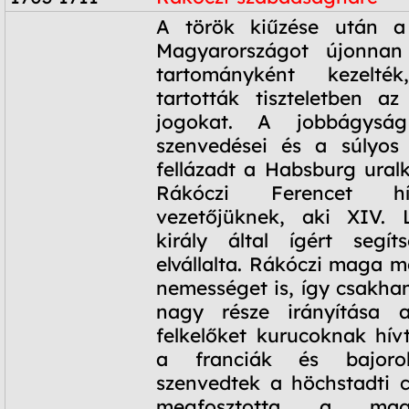
1703-1711
A török kiűzése után a
Magyarországot újonnan
tartományként kezelt
tartották tiszteletben a
jogokat. A jobbágysá
szenvedései és a súlyos 
fellázadt a Habsburg uralk
Rákóczi Ferencet h
vezetőjüknek, aki XIV. L
király által ígért segít
elvállalta. Rákóczi maga mel
nemességet is, így csakha
nagy része irányítása a
felkelőket kurucoknak hív
a franciák és bajoro
szenvedtek a höchstadti 
megfosztotta a mag