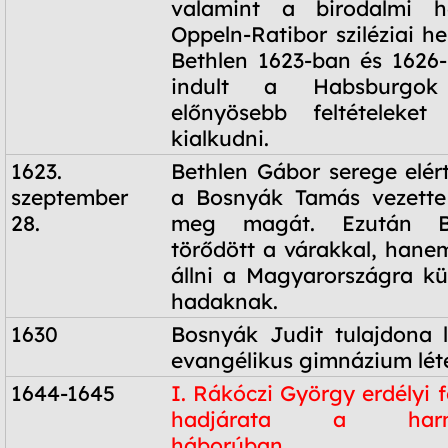
valamint a birodalmi h
Oppeln-Ratibor sziléziai h
Bethlen 1623-ban és 1626
indult a Habsburgok
előnyösebb feltételeke
kialkudni.
1623.
Bethlen Gábor serege elért
szeptember
a Bosnyák Tamás vezette
28.
meg magát. Ezután B
törődött a várakkal, hanem
állni a Magyarországra kül
hadaknak.
1630
Bosnyák Judit tulajdona le
evangélikus gimnázium léte
1644-1645
I. Rákóczi György erdélyi 
hadjárata a harmi
háborúban