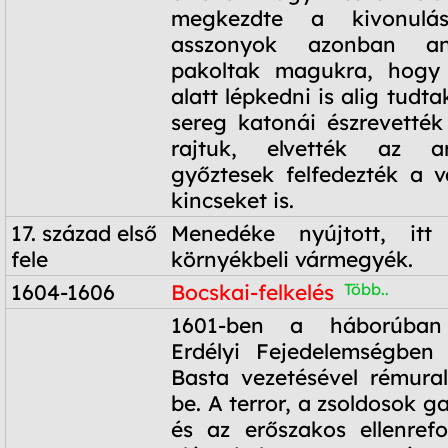
megkezdte a kivonulá
asszonyok azonban an
pakoltak magukra, hogy
alatt lépkedni is alig tudtak
sereg katonái észrevették
rajtuk, elvették az a
győztesek felfedezték a v
kincseket is.
17. század első
Menedéke nyújtott, itt
fele
környékbeli vármegyék.
1604-1606
Bocskai-felkelés
Több..
1604-1606
1601-ben a háborúban
Erdélyi Fejedelemségben 
Basta vezetésével rémura
be. A terror, a zsoldosok 
és az erőszakos ellenref