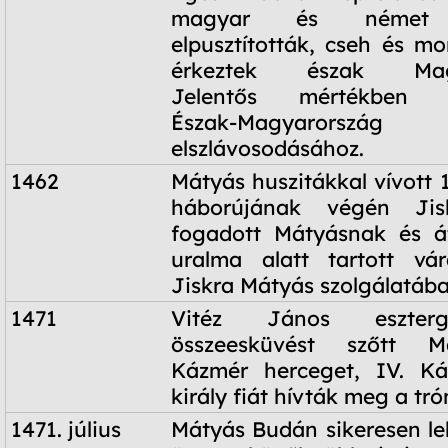
magyar és német l
elpusztították, cseh és mo
érkeztek észak Magya
Jelentős mértékben ho
Észak-Magyarország 
elszlávosodásához.
1462
Mátyás huszitákkal vívott 
háborújának végén Jis
fogadott Mátyásnak és 
uralma alatt tartott vár
Jiskra Mátyás szolgálatába
1471
Vitéz János eszter
összeesküvést szőtt Má
Kázmér herceget, IV. Ká
király fiát hívták meg a tró
1471. július
Mátyás Budán sikeresen le