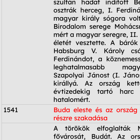
szultán hadat indított B
osztrák herceg, I. Ferdiná
magyar király sógora vol
Birodalom serege Mohácsn
mért a magyar seregre, II. L
életét vesztette. A báró
Habsburg V. Károly csá
Ferdinándot, a köznemess
leghatalmasabb mag
Szapolyai Jánost (I. János
királlyá. Az ország kett
évtizedekig tartó harc
hatalomért.
1541
Buda eleste és az ország
részre szakadása
1541
A törökök elfoglalták 
fővárosát, Budát. Az or