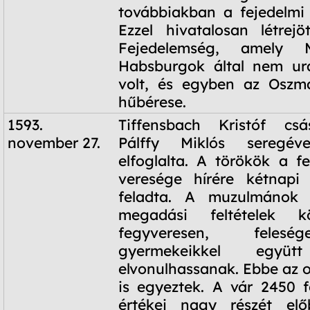
továbbiakban a fejedelmi c
Ezzel hivatalosan létrejö
Fejedelemség, amely M
Habsburgok által nem ural
volt, és egyben az Oszm
hűbérese.
1593.
Tiffensbach Kristóf csá
november 27.
Pálffy Miklós seregéve
elfoglalta. A törökök a f
veresége hírére kétnapi 
feladta. A muzulmánok 
megadási feltételek k
fegyveresen, felesé
gyermekeikkel együt
elvonulhassanak. Ebbe az o
is egyeztek. A vár 2450 f
értékei nagy részét el