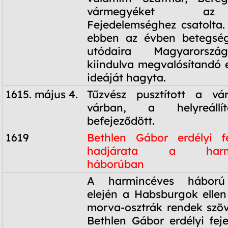
vármegyéket az
Fejedelemséghez csatolta
ebben az évben betegség
utódaira Magyarorszá
kiindulva megvalósítandó 
ideáját hagyta.
1615. május 4.
Tűzvész pusztított a v
várban, a helyreállí
befejeződött.
1619
Bethlen Gábor erdélyi f
hadjárata a harmi
háborúban
1619
A harmincéves háború 
elején a Habsburgok ellen
morva-osztrák rendek szö
Bethlen Gábor erdélyi fe