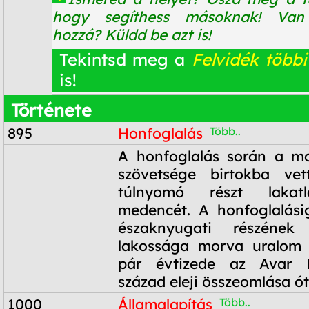
hogy segíthess másoknak! Van
hozzá? Küldd be azt is!
Tekintsd meg a
Felvidék többi
is!
Története
895
Honfoglalás
Több..
895
A honfoglalás során a ma
szövetsége birtokba ve
túlnyomó részt lakat
medencét. A honfoglalási
északnyugati részének
lakossága morva uralom a
pár évtizede az Avar B
század eleji összeomlása ót
1000
Államalapítás
Több..