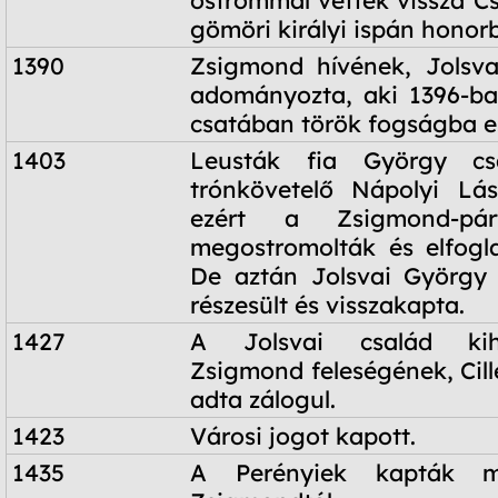
gömöri királyi ispán honorbi
1390
Zsigmond hívének, Jolsva
adományozta, aki 1396-ba
csatában török fogságba es
1403
Leusták fia György csa
trónkövetelő Nápolyi Lás
ezért a Zsigmond-pár
megostromolták és elfogla
De aztán Jolsvai György
részesült és visszakapta.
1427
A Jolsvai család kih
Zsigmond feleségének, Cill
adta zálogul.
1423
Városi jogot kapott.
1435
A Perényiek kapták m