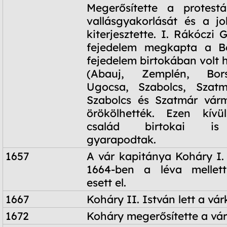
1645.
Megerősítette a protest
december 16.
vallásgyakorlását és a j
kiterjesztette. I. Rákóczi 
fejedelem megkapta a B
fejedelem birtokában volt 
(Abauj, Zemplén, Bor
Ugocsa, Szabolcs, Szatmá
Szabolcs és Szatmár várm
örökölhették. Ezen kív
család birtokai is 
gyarapodtak.
1657
A vár kapitánya Koháry I. 
1664-ben a léva mellett
esett el.
1667
Koháry II. István lett a vár
1672
Koháry megerősítette a vár