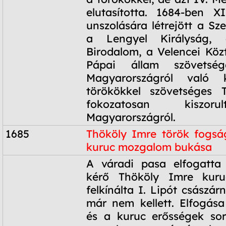
elutasította. 1684-ben X
unszolására létrejött a Sz
a Lengyel Királyság,
Birodalom, a Velencei Köz
Pápai állam szövetsé
Magyarországról való k
törökökkel szövetséges 
fokozatosan kiszor
Magyarországról.
1685
Thököly Imre török fogsá
kuruc mozgalom bukása
1685
A váradi pasa elfogatta 
kérő Thököly Imre kuru
felkínálta I. Lipót császá
már nem kellett. Elfogása
és a kuruc erősségek so