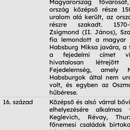
Magyarország fővárosát
ország középső része 15
uralom alá került, az ors
részre szakadt. 1570
Zsigmond (II. János), Sz
fia lemondott a magyar k
Habsburg Miksa javára, a
a fejedelmi címet vis
hivatalosan létrejött
Fejedelemség, amely M
Habsburgok által nem ural
volt, és egyben az Oszm
hűbérese.
16. század
Középső és alsó várral bőv
elhelyezésére alkalmas 
Keglevich, Révay, Thur
főnemesi családok birtoko