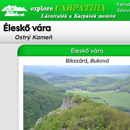
Felvid
CARPATHIA
explore
Szlov
Látnivalók a Kárpátok mentén
Éleskő vára
Ostrý Kameň
Éleskő vára
Bikszárd,
Buková