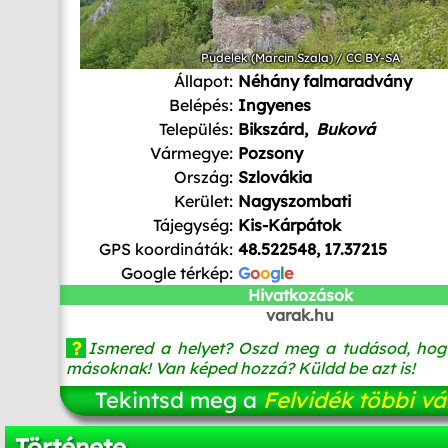
Pudelek (Marcin Szala)
/
CC BY-SA
Állapot:
Néhány falmaradvány
Belépés:
Ingyenes
Település:
Bikszárd,
Buková
Vármegye:
Pozsony
Ország:
Szlovákia
Kerület:
Nagyszombati
Tájegység:
Kis-Kárpátok
GPS koordináták:
48.522548, 17.37215
Google térkép:
G
o
o
g
l
e
Hivatkozások
varak.hu
?
Ismered a helyet? Oszd meg a tudásod, hog
másoknak! Van képed hozzá? Küldd be azt is!
Tekintsd meg a
Felvidék többi vá
Története