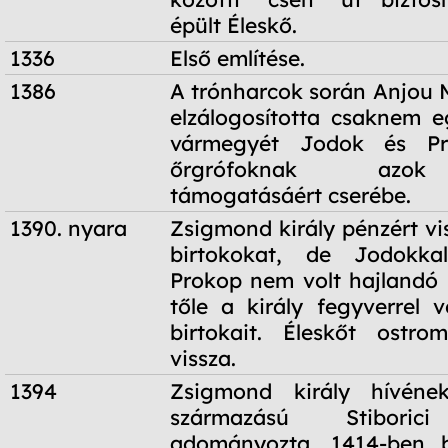
épült Éleskő.
1336
Első említése.
1386
A trónharcok során Anjou M
elzálogosította csaknem 
vármegyét Jodok és P
őrgrófoknak azok
támogatásáért cserébe.
1390. nyara
Zsigmond király pénzért vi
birtokokat, de Jodokkal
Prokop nem volt hajlandó k
tőle a király fegyverrel v
birtokait. Éleskőt ostro
vissza.
1394
Zsigmond király hívéne
származású Stiborici
adományozta. 1414-ben b