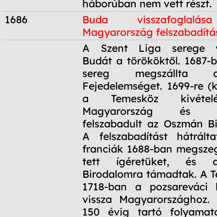
háborúban nem vett részt.
1686
Buda visszafoglalá
Magyarország felszabadítá
1686
A Szent Liga serege vi
Budát a törököktől. 1687-b
sereg megszállta a
Fejedelemséget. 1699-re (k
a Temesköz kivétel
Magyarország és Ho
felszabadult az Oszmán Bi
A felszabadítást hátrált
franciák 1688-ban megsze
tett ígéretüket, és 
Birodalomra támadtak. A 
1718-ban a pozsareváci 
vissza Magyarországhoz.
150 évig tartó folyama