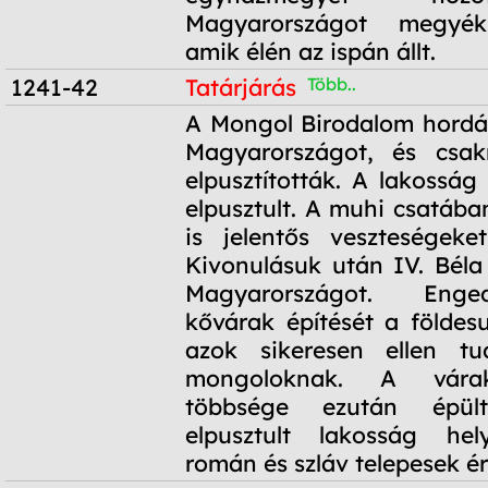
Magyarországot megyékr
amik élén az ispán állt.
1241-42
Tatárjárás
Több..
1241-42
A Mongol Birodalom hordái
Magyarországot, és csak
elpusztították. A lakosság
elpusztult. A muhi csatáb
is jelentős veszteségeke
Kivonulásuk után IV. Béla 
Magyarországot. Enge
kővárak építését a földes
azok sikeresen ellen tu
mongoloknak. A vára
többsége ezután épü
elpusztult lakosság he
román és szláv telepesek ér