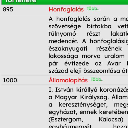
895
Honfoglalás
Több..
895
A honfoglalás során a ma
szövetsége birtokba ve
túlnyomó részt lakat
medencét. A honfoglalási
északnyugati részének
lakossága morva uralom a
pár évtizede az Avar B
század eleji összeomlása ót
1000
Államalapítás
Több..
1000
I. István királlyá koronázás
a Magyar Királyság. Államv
a kereszténységet, meg
egyházat, ennek keretében
(Esztergom, Kaloc
egyházmegyét hozo