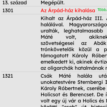
13. század
Megépült.
1301
Az Árpád-ház kihalása
Több.
1301
Kihalt az Árpád-ház III. 
halálával. Magyarországo
uralták, leghatalmasabb
Máté volt, akikne
szövetségesei az Abá
trónkövetelők közül a p
támogatott Károly Róbert
emelkedett ki, akinek évtiz
az oligarchák hatalmának 
1321
Csák Máté halála utá
unokatestvére Sternbergi I
Károly Róbertnek, cserébe
Holicsot és Berencset. De 
volt egy új vár a Holics é
közötti "cseh" út biztosí