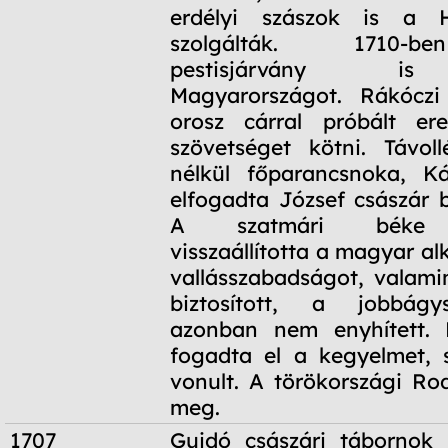
erdélyi szászok is a H
szolgálták. 1710-b
pestisjárvány is
Magyarországot. Rákócz
orosz cárral próbált ere
szövetséget kötni. Távol
nélkül főparancsnoka, Ká
elfogadta József császár b
A szatmári béke f
visszaállította a magyar a
vallásszabadságot, valami
biztosított, a jobbágy
azonban nem enyhített.
fogadta el a kegyelmet, 
vonult. A törökországi Ro
meg.
1707
Guidó császári tábornok 