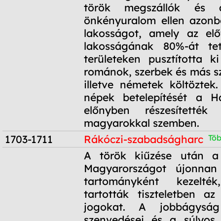
török megszállók és 
önkényuralom ellen azon
lakosságot, amely az elő
lakosságának 80%-át te
területeken pusztította k
románok, szerbek és más sz
illetve németek költöztek
népek betelepítését a H
előnyben részesítették 
magyarokkal szemben.
1703-1711
Rákóczi-szabadságharc
Töb
1703-1711
A török kiűzése után a
Magyarországot újonnan
tartományként kezelt
tartották tiszteletben a
jogokat. A jobbágysá
szenvedései és a súlyos 