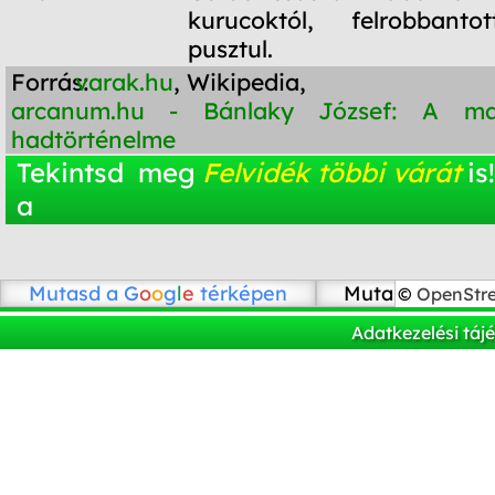
kurucoktól, felrobbanto
pusztul.
Forrás:
varak.hu
, Wikipedia,
arcanum.hu - Bánlaky József: A m
hadtörténelme
Tekintsd meg
Felvidék többi várát
is!
a
Mutasd a
G
o
o
g
l
e
térképen
Mutasd az Ope
©
OpenStr
Adatkezelési táj