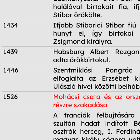
halálával birtokait fia, if
Stibor örökölte.
1434
Ifjabb Stiborici Stibor fiú
hunyt el, így birtokai v
Zsigmond királyra.
1439
Habsburg Albert Rozgon
adta örökbirtokul.
1446
Szentmiklósi Pongrác
elfoglalta az Erzsébet k
Ulászló hívei közötti belhá
1526
Mohácsi csata és az orsz
részre szakadása
1526
A franciák felbujtására
szultán hadat indított B
osztrák herceg, I. Ferdiná
magyar király sógora vol