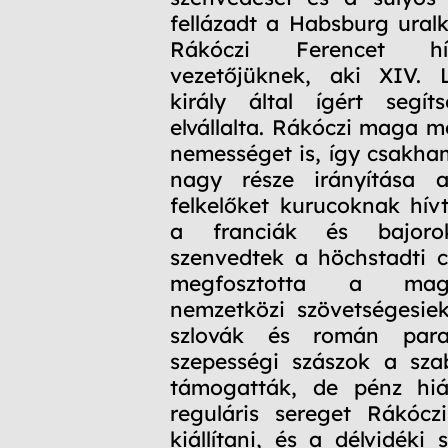
fellázadt a Habsburg uralk
Rákóczi Ferencet h
vezetőjüknek, aki XIV. L
király által ígért segít
elvállalta. Rákóczi maga mel
nemességet is, így csakha
nagy része irányítása a
felkelőket kurucoknak hív
a franciák és bajoro
szenvedtek a höchstadti 
megfosztotta a mag
nemzetközi szövetségesiekt
szlovák és román par
szepességi szászok a sza
támogatták, de pénz hi
reguláris sereget Rákócz
kiállítani, és a délvidéki