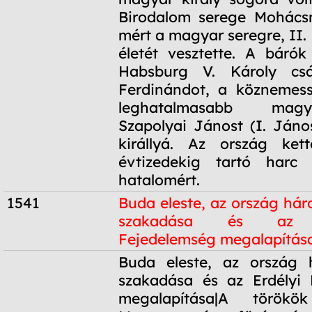
Birodalom serege Mohácsn
mért a magyar seregre, II. L
életét vesztette. A báró
Habsburg V. Károly csá
Ferdinándot, a köznemess
leghatalmasabb mag
Szapolyai Jánost (I. János
királlyá. Az ország kett
évtizedekig tartó harc
hatalomért.
1541
Buda eleste, az ország hár
szakadása és az E
Fejedelemség megalapítás
1541
Buda eleste, az ország 
szakadása és az Erdélyi 
megalapítása|A törökök