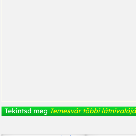
Tekintsd meg
Temesvár többi látnivalójá