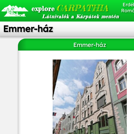
Erdél
CARPATHIA
explore
Romá
Látnivalók a Kárpátok mentén
Emmer-ház
Emmer-ház