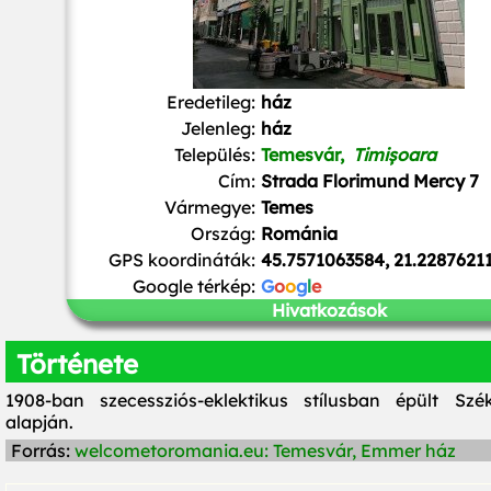
Eredetileg:
ház
Jelenleg:
ház
Település:
Temesvár,
Timișoara
Cím:
Strada Florimund Mercy 7
Vármegye:
Temes
Ország:
Románia
GPS koordináták:
45.7571063584, 21.2287621
Google térkép:
G
o
o
g
l
e
Hivatkozások
Története
1908-ban szecessziós-eklektikus stílusban épült Szé
alapján.
Forrás:
welcometoromania.eu: Temesvár, Emmer ház