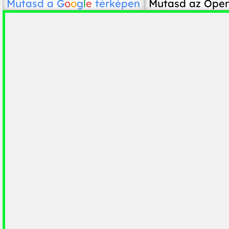
Mutasd a
G
o
o
g
l
e
térképen
Mutasd az Ope