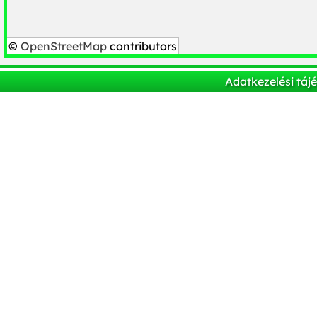
©
OpenStreetMap
contributors
Adatkezelési táj