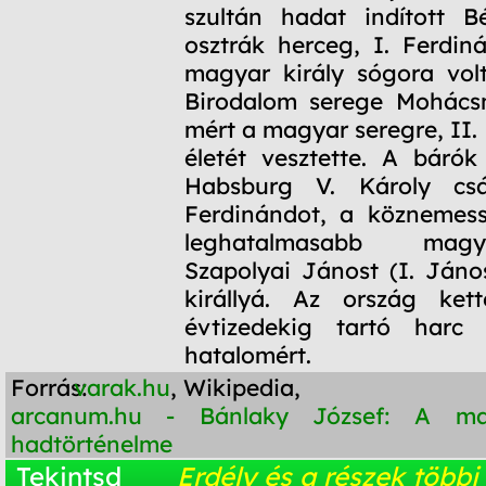
szultán hadat indított B
osztrák herceg, I. Ferdiná
magyar király sógora vol
Birodalom serege Mohácsn
mért a magyar seregre, II. L
életét vesztette. A báró
Habsburg V. Károly csá
Ferdinándot, a köznemess
leghatalmasabb mag
Szapolyai Jánost (I. János
királlyá. Az ország kett
évtizedekig tartó harc
hatalomért.
Forrás:
varak.hu
, Wikipedia,
arcanum.hu - Bánlaky József: A m
hadtörténelme
Tekintsd
Erdély és a részek többi