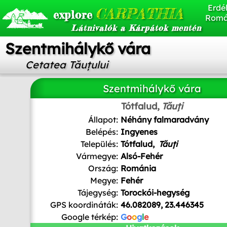
Erdél
CARPATHIA
explore
Romá
Látnivalók a Kárpátok mentén
Szentmihálykő vára
Cetatea Tăuțului
Szentmihálykő vára
Tótfalud,
Tăuți
Állapot:
Néhány falmaradvány
Belépés:
Ingyenes
Település:
Tótfalud,
Tăuți
Vármegye:
Alsó-Fehér
Ország:
Románia
Megye:
Fehér
Tájegység:
Torockói-hegység
GPS koordináták:
46.082089, 23.446345
Google térkép:
G
o
o
g
l
e