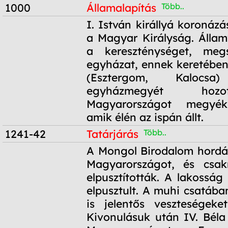
1000
Államalapítás
Több..
1000
I. István királlyá koronázás
a Magyar Királyság. Államv
a kereszténységet, meg
egyházat, ennek keretében
(Esztergom, Kaloc
egyházmegyét hozo
Magyarországot megyékr
amik élén az ispán állt.
1241-42
Tatárjárás
Több..
1241-42
A Mongol Birodalom hordái
Magyarországot, és csak
elpusztították. A lakosság
elpusztult. A muhi csatáb
is jelentős veszteségeke
Kivonulásuk után IV. Béla 