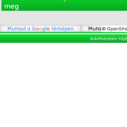
meg
Mutasd a
G
o
o
g
l
e
térképen
Mutasd az Ope
©
OpenStr
Adatkezelési táj