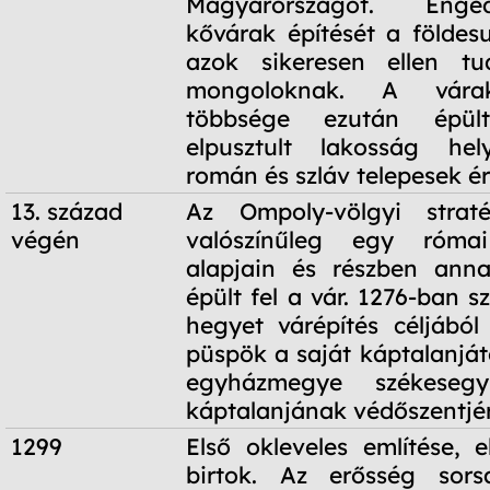
Magyarországot. Enge
kővárak építését a földes
azok sikeresen ellen tu
mongoloknak. A vára
többsége ezután épü
elpusztult lakosság he
román és szláv telepesek ér
13. század
Az Ompoly-völgyi strat
végén
valószínűleg egy róma
alapjain és részben ann
épült fel a vár. 1276-ban 
hegyet várépítés céljából 
püspök a saját káptalanját
egyházmegye székeseg
káptalanjának védőszentjér
1299
Első okleveles említése, 
birtok. Az erősség sor