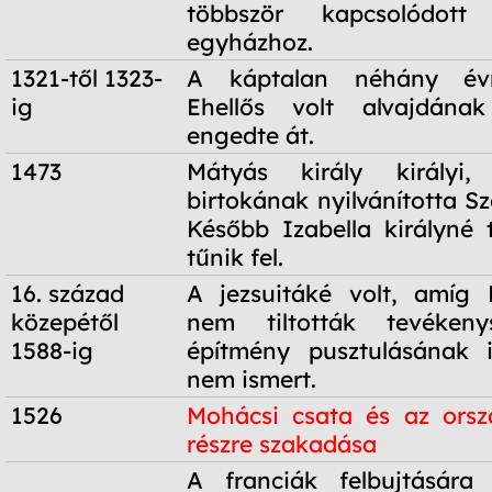
többször kapcsolódott
egyházhoz.
1321-től 1323-
A káptalan néhány évr
ig
Ehellős volt alvajdána
engedte át.
1473
Mátyás király királyi,
birtokának nyilvánította S
Később Izabella királyné 
tűnik fel.
16. század
A jezsuitáké volt, amíg 
közepétől
nem tiltották tevékeny
1588-ig
építmény pusztulásának 
nem ismert.
1526
Mohácsi csata és az orsz
részre szakadása
1526
A franciák felbujtására