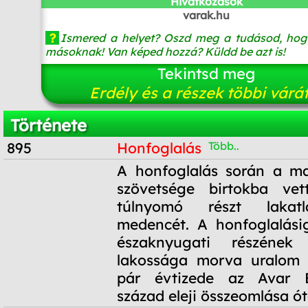
Hivatkozások
varak.hu
?
Ismered a helyet? Oszd meg a tudásod, hog
másoknak! Van képed hozzá? Küldd be azt is!
Tekintsd meg
Erdély és a részek többi várá
Története
895
Honfoglalás
Több..
895
A honfoglalás során a ma
szövetsége birtokba ve
túlnyomó részt lakat
medencét. A honfoglalási
északnyugati részének
lakossága morva uralom a
pár évtizede az Avar B
század eleji összeomlása ót