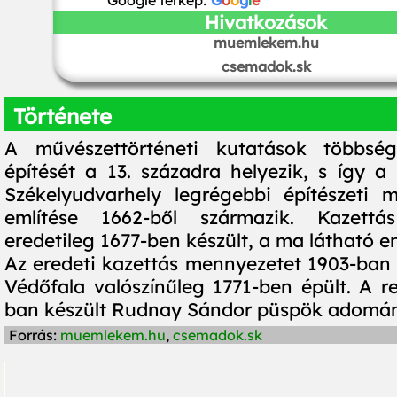
Google térkép:
G
o
o
g
l
e
Hivatkozások
muemlekem.hu
csemadok.sk
Története
A művészettörténeti kutatások többsé
építését a 13. századra helyezik, s így a
Székelyudvarhely legrégebbi építészeti 
említése 1662-ből származik. Kazettá
eredetileg 1677-ben készült, a ma látható 
Az eredeti kazettás mennyezetet 1903-ban t
Védőfala valószínűleg 1771-ben épült. A r
ban készült Rudnay Sándor püspök adomán
Forrás:
muemlekem.hu
,
csemadok.sk