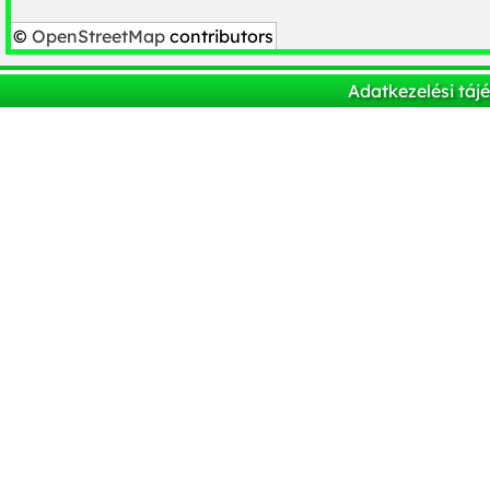
©
OpenStreetMap
contributors
Adatkezelési táj