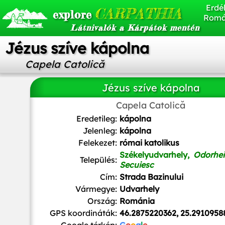
Erdél
CARPATHIA
explore
Romá
Látnivalók a Kárpátok mentén
Jézus szíve kápolna
Capela Catolică
Jézus szíve kápolna
Capela Catolică
User:Bbbarna
, Public domain, via Wikimedia Commo
Eredetileg:
kápolna
Jelenleg:
kápolna
Felekezet:
római katolikus
Székelyudvarhely,
Odorhei
Település:
Secuiesc
Cím:
Strada Bazinului
Vármegye:
Udvarhely
Ország:
Románia
GPS koordináták:
46.2875220362, 25.2910958