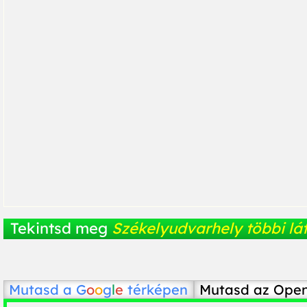
Tekintsd meg
Székelyudvarhely többi lát
Mutasd a
G
o
o
g
l
e
térképen
Mutasd az Ope