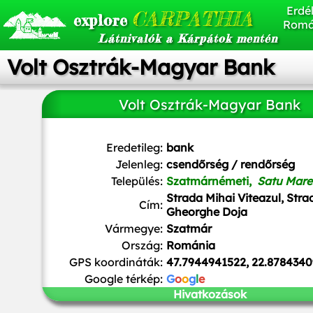
Erdél
CARPATHIA
explore
Romá
Látnivalók a Kárpátok mentén
Volt Osztrák-Magyar Bank
Volt Osztrák-Magyar Bank
Eredetileg:
bank
Jelenleg:
csendőrség / rendőrség
Település:
Szatmárnémeti,
Satu Mare
Strada Mihai Viteazul, Stra
Cím:
Gheorghe Doja
Vármegye:
Szatmár
Ország:
Románia
GPS koordináták:
47.7944941522, 22.8784340
Google térkép:
G
o
o
g
l
e
Hivatkozások