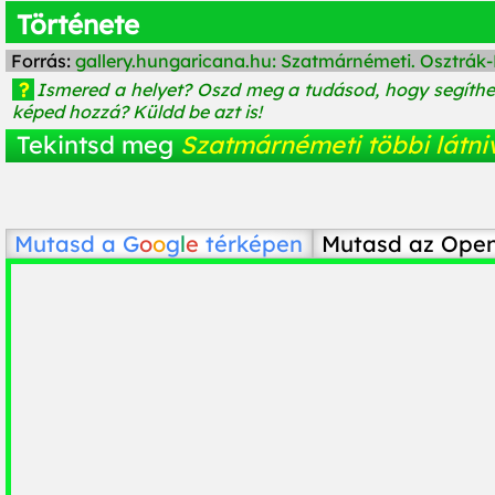
Története
Forrás:
gallery.hungaricana.hu: Szatmárnémeti. Osztrá
?
Ismered a helyet? Oszd meg a tudásod, hogy segíth
képed hozzá? Küldd be azt is!
Tekintsd meg
Szatmárnémeti többi látni
Mutasd a
G
o
o
g
l
e
térképen
Mutasd az Ope