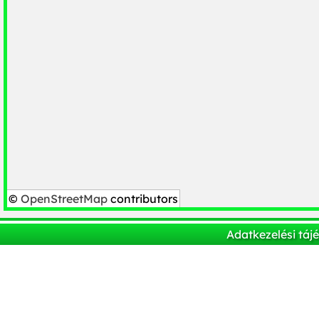
©
OpenStreetMap
contributors
Adatkezelési táj