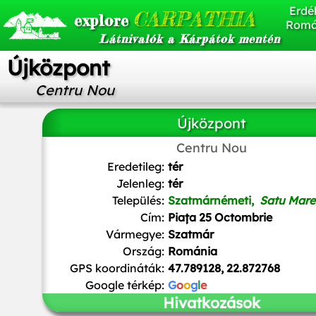
Erdél
CARPATHIA
explore
Romá
Látnivalók a Kárpátok mentén
Újközpont
Centru Nou
Újközpont
Centru Nou
Eredetileg:
tér
Jelenleg:
tér
Település:
Szatmárnémeti,
Satu Mare
Cím:
Piața 25 Octombrie
Vármegye:
Szatmár
Ország:
Románia
GPS koordináták:
47.789128, 22.872768
Google térkép:
G
o
o
g
l
e
Hivatkozások