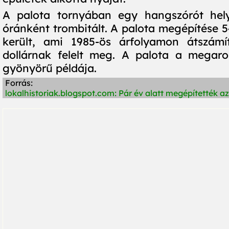
A palota tornyában egy hangszórót hely
óránként trombitált. A palota megépítése 54
került, ami 1985-ös árfolyamon átszámít
dollárnak felelt meg. A palota a megaro
gyönyörű példája.
Forrás:
lokalhistoriak.blogspot.com: Pár év alatt megépítették a