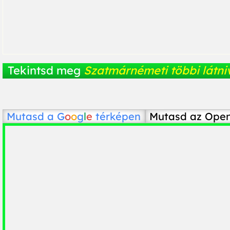
Tekintsd meg
Szatmárnémeti többi látni
Mutasd a
G
o
o
g
l
e
térképen
Mutasd az Ope