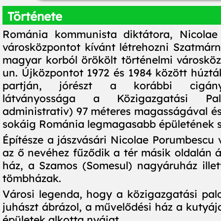
Története
Románia kommunista diktátora, Nicolae
városközpontot kívánt létrehozni Szatmárn
magyar korból örökölt történelmi városköz
un. Újközpontot 1972 és 1984 között húztá
partján, jórészt a korábbi cigány
látványossága a Közigazgatási Pal
administrativ) 97 méteres magasságával és
sokáig Románia legmagasabb épületének s
Építésze a jászvásári Nicolae Porumbescu v
az ő nevéhez fűződik a tér másik oldalán á
ház, a Szamos (Somesul) nagyáruház ille
tömbházak.
Városi legenda, hogy a közigazgatási pa
juhászt ábrázol, a művelődési ház a kutyája
épületek alkotta nyájat.