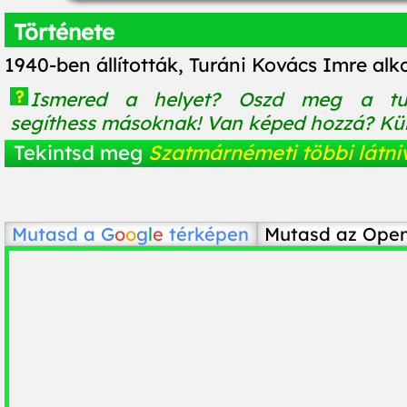
Története
1940-ben állították, Turáni Kovács Imre alk
?
Ismered a helyet? Oszd meg a tu
segíthess másoknak! Van képed hozzá? Küld
Tekintsd meg
Szatmárnémeti többi látni
Mutasd a
G
o
o
g
l
e
térképen
Mutasd az Ope