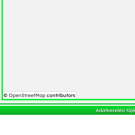
©
OpenStreetMap
contributors
Adatkezelési táj