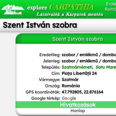
Erdél
CARPATHIA
explore
Romá
Látnivalók a Kárpátok mentén
Szent István szobra
Szent István szobra
Roamata
, Public domain, via Wikimedia Commons
Eredetileg:
szobor / emlékmű / domb
Jelenleg:
szobor / emlékmű / domb
Település:
Szatmárnémeti,
Satu Mare
Cím:
Piața Libertății 24
Vármegye:
Szatmár
Ország:
Románia
GPS koordináták:
47.792805, 22.876164
Google térkép:
G
o
o
g
l
e
Hivatkozások
Honlap