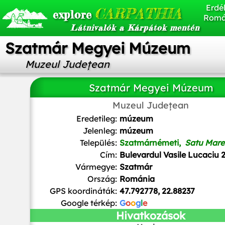
Erdél
CARPATHIA
explore
Romá
Látnivalók a Kárpátok mentén
Szatmár Megyei Múzeum
Muzeul Județean
Szatmár Megyei Múzeum
Unknown author. The image was uploaded by Musichistory20
Muzeul Județean
domain, via Wikimedia Commons
Eredetileg:
múzeum
Jelenleg:
múzeum
Település:
Szatmárnémeti,
Satu Mare
Cím:
Bulevardul Vasile Lucaciu 
Vármegye:
Szatmár
Ország:
Románia
GPS koordináták:
47.792778, 22.88237
Google térkép:
G
o
o
g
l
e
Hivatkozások