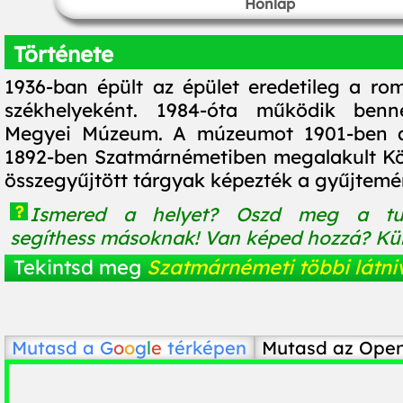
Honlap
Története
1936-ban épült az épület eredetileg a ro
székhelyeként. 1984-óta működik ben
Megyei Múzeum. A múzeumot 1901-ben al
1892-ben Szatmárnémetiben megalakult Köl
összegyűjtött tárgyak képezték a gyűjtemé
?
Ismered a helyet? Oszd meg a tu
segíthess másoknak! Van képed hozzá? Küld
Tekintsd meg
Szatmárnémeti többi látni
Mutasd a
G
o
o
g
l
e
térképen
Mutasd az Ope