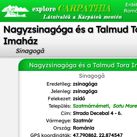
Erdél
CARPATHIA
explore
Romá
Látnivalók a Kárpátok mentén
Nagyzsinagóga és a Talmud T
Imaház
Sinagogă
Nagyzsinagóga és a Talmud Tora 
Sinagogă
Bessenyei Gedő István
,
CC BY-SA 3.0
, via Wikimedia C
Eredetileg:
zsinagóga
Jelenleg:
zsinagóga
Felekezet:
zsidó
Település:
Szatmárnémeti,
Satu Mare
Cím:
Strada Decebal 4 - 6.
Vármegye:
Szatmár
Ország:
Románia
GPS koordináták:
47.790862, 22.874547