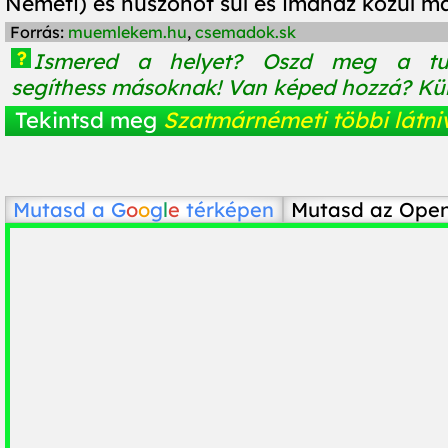
Németi) és huszonöt súl és imaház közül már
Forrás:
muemlekem.hu
,
csemadok.sk
?
Ismered a helyet? Oszd meg a tu
segíthess másoknak! Van képed hozzá? Küld
Tekintsd meg
Szatmárnémeti többi látni
Mutasd a
G
o
o
g
l
e
térképen
Mutasd az Ope