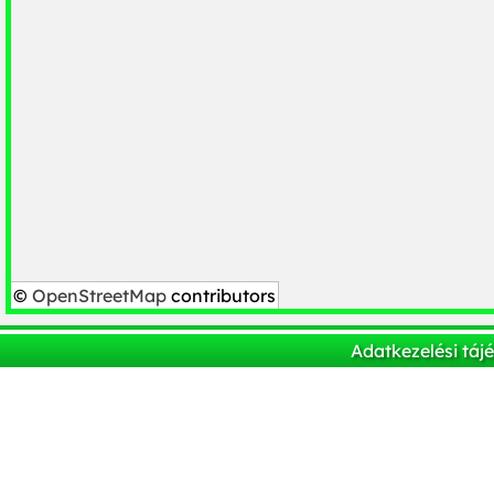
©
OpenStreetMap
contributors
Adatkezelési táj