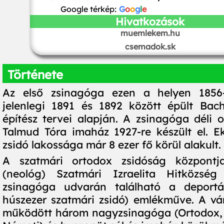
Google térkép:
G
o
o
g
l
e
Hivatkozások
muemlekem.hu
csemadok.sk
Története
Az első zsinagóga ezen a helyen 1856
jelenlegi 1891 és 1892 között épült Bac
építész tervei alapján. A zsinagóga déli 
Talmud Tóra imaház 1927-re készült el. E
zsidó lakossága már 8 ezer fő körül alakult.
A szatmári ortodox zsidóság központj
(neológ) Szatmári Izraelita Hitközség
zsinagóga udvarán található a deportá
húszezer szatmári zsidó) emlékműve. A v
működött három nagyzsinagóga (Ortodox, 