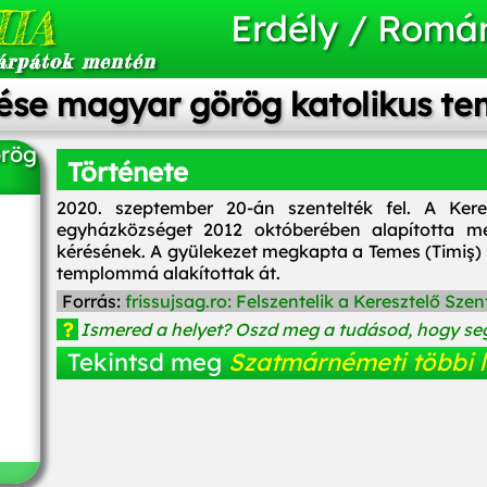
IA
Erdély / Romá
árpátok mentén
tése magyar görög katolikus t
örög
Története
2020. szeptember 20-án szentelték fel. A Ker
egyházközséget 2012 októberében alapította 
kérésének. A gyülekezet megkapta a Temes (Timiş)
templommá alakítottak át.
Forrás:
frissujsag.ro: Felszentelik a Keresztelő S
?
Ismered a helyet? Oszd meg a tudásod, hogy seg
Tekintsd meg
Szatmárnémeti többi l