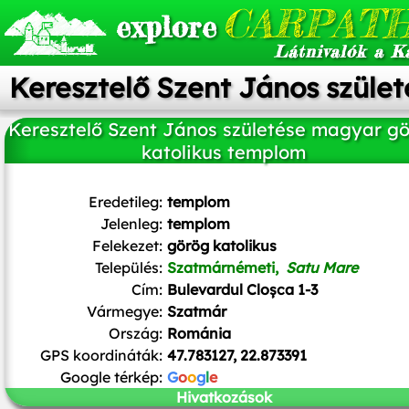
CARPATH
explore
Látnivalók a K
Keresztelő Szent János szüle
Keresztelő Szent János születése magyar g
katolikus templom
Eredetileg:
templom
Jelenleg:
templom
Felekezet:
görög katolikus
Település:
Szatmárnémeti,
Satu Mare
Cím:
Bulevardul Cloșca 1-3
Vármegye:
Szatmár
Ország:
Románia
GPS koordináták:
47.783127, 22.873391
Google térkép:
G
o
o
g
l
e
Hivatkozások