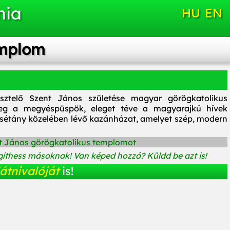
nia
HU
EN
emplom
esztelő Szent János születése magyar görögkatolikus
meg a megyéspüspök, eleget téve a magyarajkú hívek
 sétány közelében lévő kazánházat, amelyet szép, modern
zent János görögkatolikus templomot
íthess másoknak! Van képed hozzá? Küldd be azt is!
átnivalóját
is!