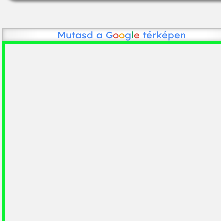
Mutasd a
G
o
o
g
l
e
térképen