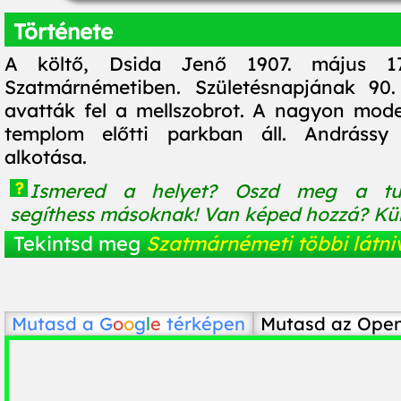
Története
A költő, Dsida Jenő 1907. május 17-
Szatmárnémetiben. Születésnapjának 90. 
avatták fel a mellszobrot. A nagyon mod
templom előtti parkban áll. Andrássy
alkotása.
?
Ismered a helyet? Oszd meg a tu
segíthess másoknak! Van képed hozzá? Küld
Tekintsd meg
Szatmárnémeti többi látni
Mutasd a
G
o
o
g
l
e
térképen
Mutasd az Ope