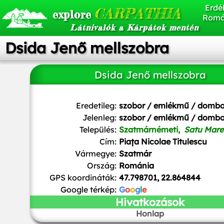
Erdél
CARPATHIA
explore
Romá
Látnivalók a Kárpátok mentén
Dsida Jenő mellszobra
Dsida Jenő mellszobra
Eredetileg:
szobor / emlékmű / domb
Jelenleg:
szobor / emlékmű / domb
Település:
Szatmárnémeti,
Satu Mare
Cím:
Piața Nicolae Titulescu
Vármegye:
Szatmár
Ország:
Románia
GPS koordináták:
47.798701, 22.864844
Google térkép:
G
o
o
g
l
e
Hivatkozások
Honlap