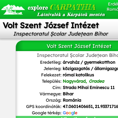
Erdél
CARPATHIA
explore
Romá
Látnivalók a Kárpátok mentén
Volt Szent József Intézet
Inspectoratul Școlar Județean Bihor
Volt Szent József Intézet
Inspectoratul Școlar Județean Bih
Eredetileg:
árvaház / gyermekotthon
Jelenleg:
közigazgatás / államigazg
Felekezet:
római katolikus
Település:
Nagyvárad,
Oradea
Cím:
Strada Mihai Eminescu 11
Vármegye:
Bihar
Ország:
Románia
GPS koordináták:
47.0601406651, 21.9337171
Google térkép:
G
o
o
g
l
e