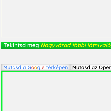
Tekintsd meg
Nagyvárad többi látnivaló
Mutasd a
G
o
o
g
l
e
térképen
Mutasd az Ope