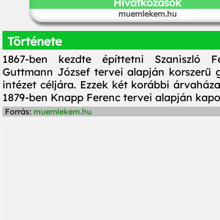
Hivatkozások
muemlekem.hu
Története
1867-ben kezdte építtetni Szaniszló 
Guttmann József tervei alapján korszerű
intézet céljára. Ezzek két korábbi árvaháza
1879-ben Knapp Ferenc tervei alapján kapot
Forrás:
muemlekem.hu