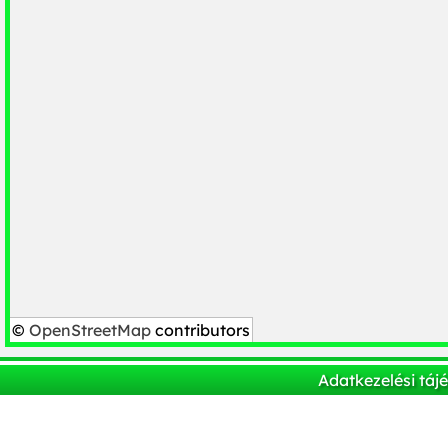
©
OpenStreetMap
contributors
Adatkezelési táj