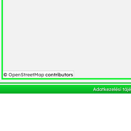
©
OpenStreetMap
contributors
Adatkezelési táj