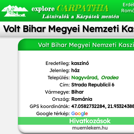
Erdél
CARPATHIA
explore
Romá
Látnivalók a Kárpátok mentén
Volt Bihar Megyei Nemzeti Ka
Volt Bihar Megyei Nemzeti Kasz
Eredetileg:
kaszinó
Jelenleg:
ház
Település:
Nagyvárad,
Oradea
Cím:
Strada Republicii 6
Vármegye:
Bihar
Ország:
Románia
GPS koordináták:
47.0582732284, 21.9332438
Google térkép:
G
o
o
g
l
e
Hivatkozások
muemlekem.hu