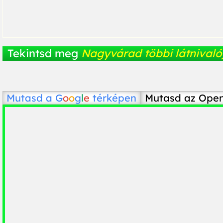
Tekintsd meg
Nagyvárad többi látnivaló
Mutasd a
G
o
o
g
l
e
térképen
Mutasd az Ope