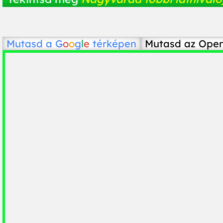
Mutasd a
G
o
o
g
l
e
térképen
Mutasd az Ope