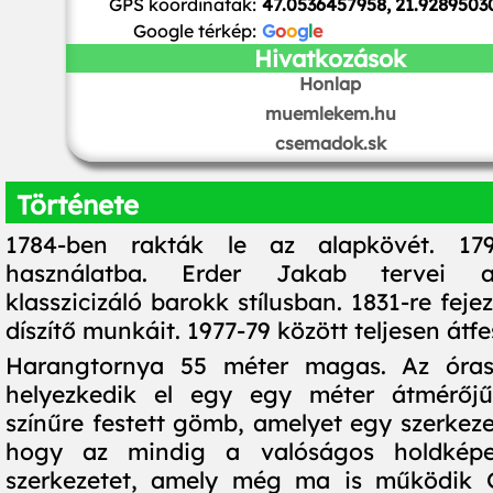
GPS koordináták:
47.0536457958, 21.9289503
Google térkép:
G
o
o
g
l
e
Hivatkozások
Honlap
muemlekem.hu
csemadok.sk
Története
1784-ben rakták le az alapkövét. 179
használatba. Erder Jakab tervei a
klasszicizáló barokk stílusban. 1831-re feje
díszítő munkáit. 1977-79 között teljesen átfe
Harangtornya 55 méter magas. Az órasz
helyezkedik el egy egy méter átmérőjű
színűre festett gömb, amelyet egy szerkez
hogy az mindig a valóságos holdképe
szerkezetet, amely még ma is működik