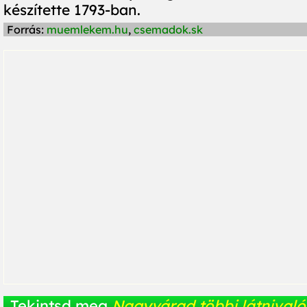
készítette 1793-ban.
Forrás:
muemlekem.hu
,
csemadok.sk
Tekintsd meg
Nagyvárad többi látnivaló