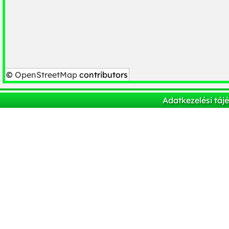
©
OpenStreetMap
contributors
Adatkezelési táj