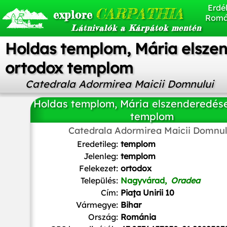
Erdél
CARPATHIA
explore
Romá
Látnivalók a Kárpátok mentén
Holdas templom, Mária elsze
ortodox templom
Catedrala Adormirea Maicii Domnului
Holdas templom, Mária elszenderedés
templom
Catedrala Adormirea Maicii Domnul
Ghișa Ștefania-Maria
,
CC BY-SA 4.0
, via Wikimedia Co
Eredetileg:
templom
Jelenleg:
templom
Felekezet:
ortodox
Település:
Nagyvárad,
Oradea
Cím:
Piaţa Unirii 10
Vármegye:
Bihar
Ország:
Románia