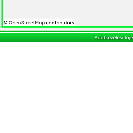
©
OpenStreetMap
contributors
Adatkezelési táj