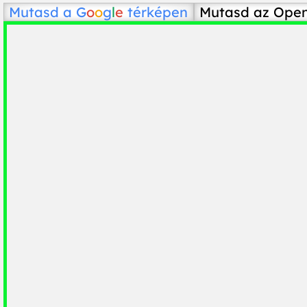
Mutasd a
G
o
o
g
l
e
térképen
Mutasd az Ope