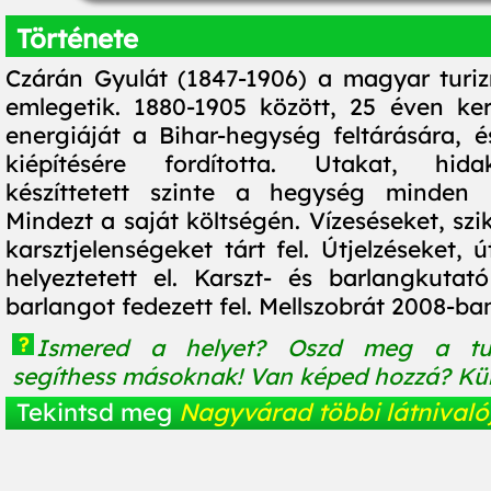
Története
Czárán Gyulát (1847-1906) a magyar turi
emlegetik. 1880-1905 között, 25 éven ke
energiáját a Bihar-hegység feltárására, és
kiépítésére fordította. Utakat, hida
készíttetett szinte a hegység minden lá
Mindezt a saját költségén. Vízeséseket, szi
karsztjelenségeket tárt fel. Útjelzéseket, ú
helyeztetett el. Karszt- és barlangkutat
barlangot fedezett fel. Mellszobrát 2008-ban 
?
Ismered a helyet? Oszd meg a tu
segíthess másoknak! Van képed hozzá? Küld
Tekintsd meg
Nagyvárad többi látnivaló