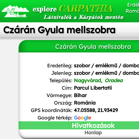
Erdél
CARPATHIA
explore
Romá
Látnivalók a Kárpátok mentén
Czárán Gyula mellszobra
Czárán Gyula mellszobra
Eredetileg:
szobor / emlékmű / domb
Jelenleg:
szobor / emlékmű / domb
Település:
Nagyvárad,
Oradea
Cím:
Parcul Libertatii
Vármegye:
Bihar
Ország:
Románia
GPS koordináták:
47.05588, 21.93429
Google térkép:
G
o
o
g
l
e
Hivatkozások
Honlap