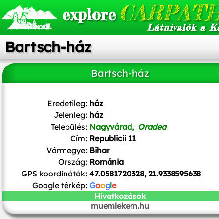
CARPATH
explore
Látnivalók a K
Bartsch-ház
Bartsch-ház
Eredetileg:
ház
Jelenleg:
ház
Település:
Nagyvárad,
Oradea
Cím:
Republicii 11
Vármegye:
Bihar
Ország:
Románia
GPS koordináták:
47.0581720328, 21.9338595638
Google térkép:
G
o
o
g
l
e
Hivatkozások
muemlekem.hu