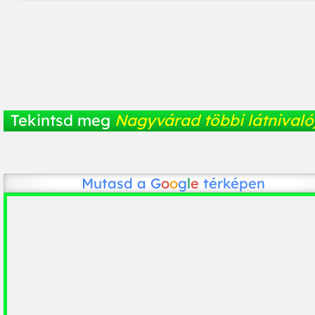
Tekintsd meg
Nagyvárad többi látnivaló
Mutasd a
G
o
o
g
l
e
térképen