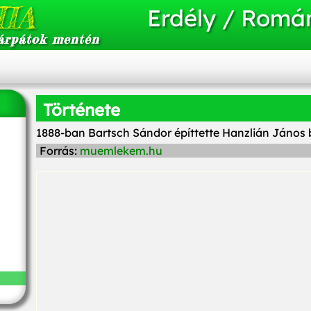
IA
Erdély / Romá
árpátok mentén
Története
1888-ban Bartsch Sándor építtette Hanzlián János bu
Forrás:
muemlekem.hu