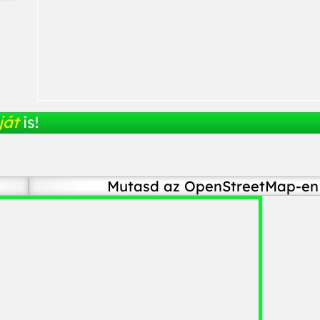
ját
is!
Mutasd az OpenStreetMap-en