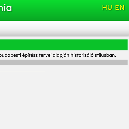
nia
HU
EN
dapesti építész tervei alapján historizáló stílusban.