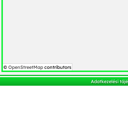
©
OpenStreetMap
contributors
Adatkezelési táj