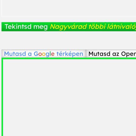
Tekintsd meg
Nagyvárad többi látnivaló
Mutasd a
G
o
o
g
l
e
térképen
Mutasd az Ope