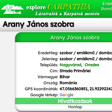
Erdél
CARPATHIA
explore
Romá
Látnivalók a Kárpátok mentén
Arany János szobra
Arany János szobra
Eredetileg:
szobor / emlékmű / domb
Jelenleg:
szobor / emlékmű / domb
Település:
Nagyvárad,
Oradea
Cím:
Strada Primăriei
Vármegye:
Bihar
Ország:
Románia
GPS koordináták:
47.0566360851, 21.9229224
Google térkép:
G
o
o
g
l
e
Hivatkozások
Honlap