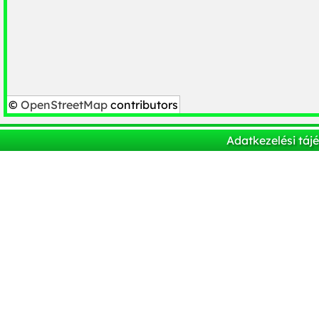
©
OpenStreetMap
contributors
Adatkezelési táj