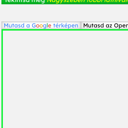
Mutasd a
G
o
o
g
l
e
térképen
Mutasd az Ope