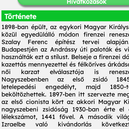
Hivatkozások
Története
1898-ban épült, az egykori Magyar Király
közül egyedülálló módon firenzei renesz
Szalay Ferenc építész tervei alapjá
Budapestjén az Andrássy úti paloták és vil
használták ezt a stílust. Belseje a firenzei 
kazettás mennyezettel és félköríves árkáds
női karzat elválasztója is reneszá
Nagyszebenben az első zsidó 1845
letelepedési engedélyt, majd 1850-
beköltözhettek. 1897-ben itt szervezte m
az első cionista kört az akkori Magyar K
nagyszebeni zsidóság 1930-ban érte el
lélekszámot, 1441 fővel. A második vilá
Izraelbe való kivándorlás követke