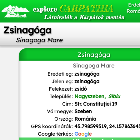
Erdél
CARPATHIA
explore
Romá
Látnivalók a Kárpátok mentén
Zsinagóga
Sinagoga Mare
Zsinagóga
Sinagoga Mare
Renardo la vulpo
,
CC BY-SA 3.0
, via Wikimedia Comm
Eredetileg:
zsinagóga
Jelenleg:
zsinagóga
Felekezet:
zsidó
Település:
Nagyszeben,
Sibiu
Cím:
Str. Constituţiei 19
Vármegye:
Szeben
Ország:
Románia
GPS koordináták:
45.798599519, 24.15786364
Google térkép:
G
o
o
g
l
e