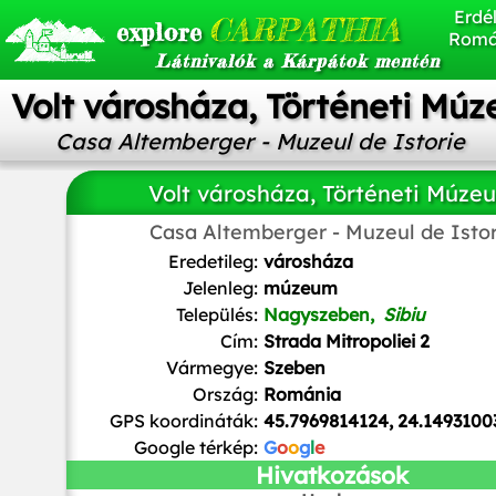
Erdél
CARPATHIA
explore
Romá
Látnivalók a Kárpátok mentén
Volt városháza, Történeti Mú
Casa Altemberger - Muzeul de Istorie
Volt városháza, Történeti Múze
Casa Altemberger - Muzeul de Istor
Aisano
,
CC BY-SA 4.0
, via Wikimedia Commons
Eredetileg:
városháza
Jelenleg:
múzeum
Település:
Nagyszeben,
Sibiu
Cím:
Strada Mitropoliei 2
Vármegye:
Szeben
Ország:
Románia
GPS koordináták:
45.7969814124, 24.1493100
Google térkép:
G
o
o
g
l
e
Hivatkozások