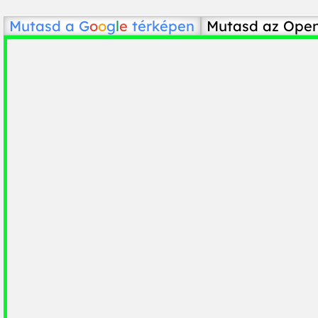
Mutasd a
G
o
o
g
l
e
térképen
Mutasd az Ope