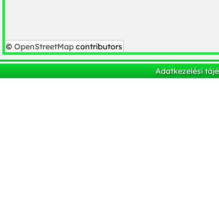
©
OpenStreetMap
contributors
Adatkezelési táj