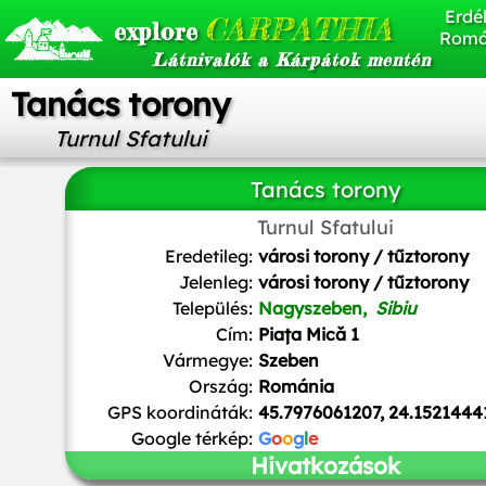
Erdél
CARPATHIA
explore
Romá
Látnivalók a Kárpátok mentén
Tanács torony
Turnul Sfatului
Tanács torony
Turnul Sfatului
Andrei Dan Suciu
,
CC BY 3.0
, via Wikimedia Common
Eredetileg:
városi torony / tűztorony
Jelenleg:
városi torony / tűztorony
Település:
Nagyszeben,
Sibiu
Cím:
Piața Mică 1
Vármegye:
Szeben
Ország:
Románia
GPS koordináták:
45.7976061207, 24.1521444
Google térkép:
G
o
o
g
l
e
Hivatkozások