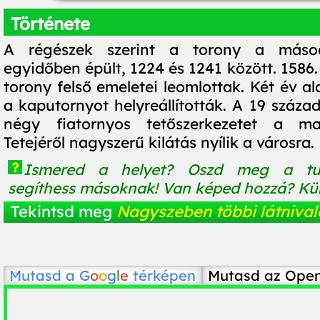
Története
A régészek szerint a torony a másodi
egyidőben épült, 1224 és 1241 között. 1586. 
torony felső emeletei leomlottak. Két év al
a kaputornyot helyreállították. A 19 száza
négy fiatornyos tetőszerkezetet a mai
Tetejéről nagyszerű kilátás nyílik a városra.
?
Ismered a helyet? Oszd meg a tu
segíthess másoknak! Van képed hozzá? Küld
Tekintsd meg
Nagyszeben többi látnival
Mutasd a
G
o
o
g
l
e
térképen
Mutasd az Ope